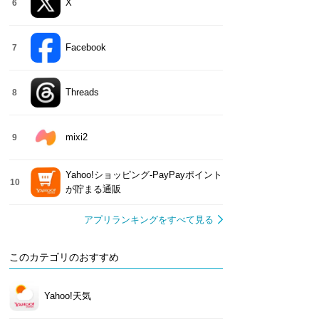
X
6
Facebook
7
Threads
8
mixi2
9
Yahoo!ショッピング-PayPayポイント
10
が貯まる通販
アプリランキングをすべて見る
このカテゴリのおすすめ
Yahoo!天気