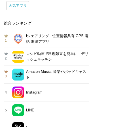
天気アプリ
総合ランキング
iシェアリング - 位置情報共有 GPS 電
1
話 追跡アプリ
レシピ動画で料理献立を簡単‪に - デリ
2
ッシュキッチン
Amazon Music: 音楽やポッドキャス
3
ト
Instagram
4
LINE
5