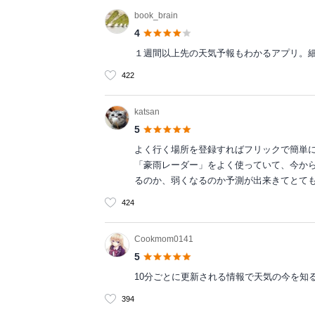
book_brain
4
１週間以上先の天気予報もわかるアプリ。
422
katsan
5
よく行く場所を登録すればフリックで簡単
「豪雨レーダー」をよく使っていて、今か
るのか、弱くなるのか予測が出来きてとて
424
Cookmom0141
5
10分ごとに更新される情報で天気の今を知る
394