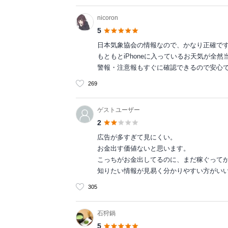
nicoron
5
日本気象協会の情報なので、かなり正確で
もともとiPhoneに入っているお天気が全
警報・注意報もすぐに確認できるので安心
269
ゲストユーザー
2
広告が多すぎて見にくい。
お金出す価値ないと思います。
こっちがお金出してるのに、まだ稼ぐって
知りたい情報が見易く分かりやすい方がい
305
石狩鍋
5