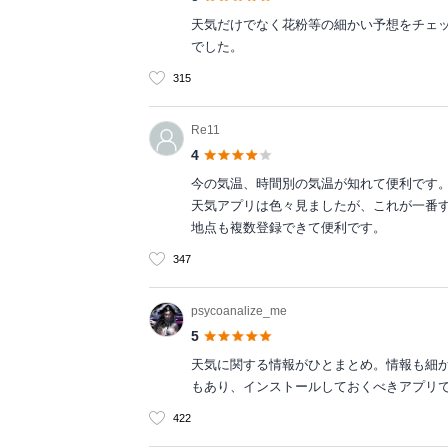
天気だけでなく花粉等の細かい予想をチェ
でした。
315
Re11
4
今の気温、時間別の気温が知れて便利です
天気アプリは色々見ましたが、これが一番
地点も複数登録できて便利です。
347
psycoanalize_me
5
天気に関する情報がひとまとめ。情報も細
もあり、インストールしておくべきアプリ
422