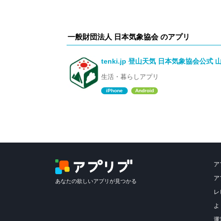
一般財団法人 日本気象協会 のアプリ
tenki.jp 登山天気 日本気象協会公式
生活・暮らしアプリ
iPhone
Android
ア
ア
あなたの欲しいアプリが見つかる
レ
よ
運