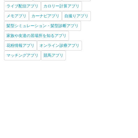
ライブ配信アプリ
カロリー計算アプリ
メモアプリ
カーナビアプリ
自撮りアプリ
髪型シミュレーション・髪型診断アプリ
家族や友達の居場所を知るアプリ
花粉情報アプリ
オンライン診療アプリ
マッチングアプリ
競馬アプリ
ピオン超ピンポイント
日本の天気
ゴル天 - 全国ゴルフ場天
まいに
気
気予報
iPhone
Android
iPhone
Android
iPhone
Android
iPh