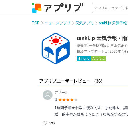
TOP
ニュースアプリ
天気アプリ
tenki.jp 
tenki.jp 天気予
販売元:
一般財団法人 日本気象
最終アップデート日:
2026年7月
iPhone
Android
アプリブユーザーレビュー （
36
）
アザール
4
1時間予報が非常に便利です。また昨今、
近、的中率が落ちてきたような気がするので
296