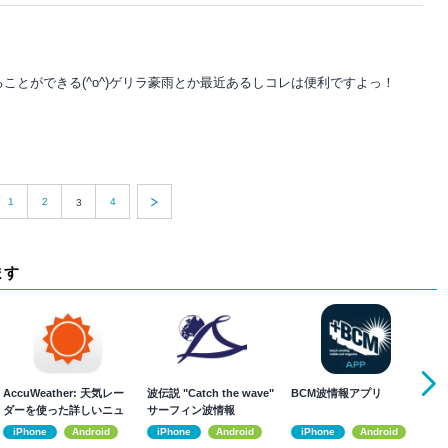
ことができる(^o^)ゲリラ豪雨とか最近あるしコレは便利ですよっ！
1
2
4
3
ます
AccuWeather: 天気レー
波伝説 "Catch the wave"
BCM波情報アプリ
マ
ダーを使った詳しいニュ
サーフィン波情報
天
ース
iPhone
Android
iPhone
Android
iPhone
Android