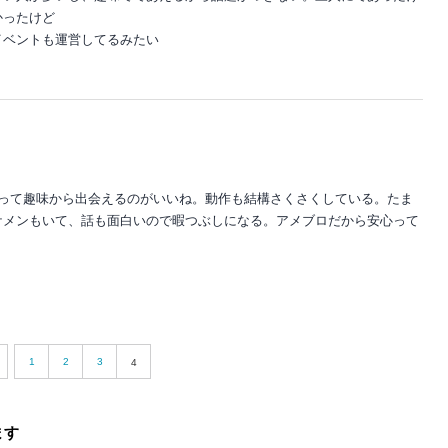
かったけど
イベントも運営してるみたい
違って趣味から出会えるのがいいね。動作も結構さくさくしている。たま
ケメンもいて、話も面白いので暇つぶしになる。アメブロだから安心って
1
2
3
4
ます