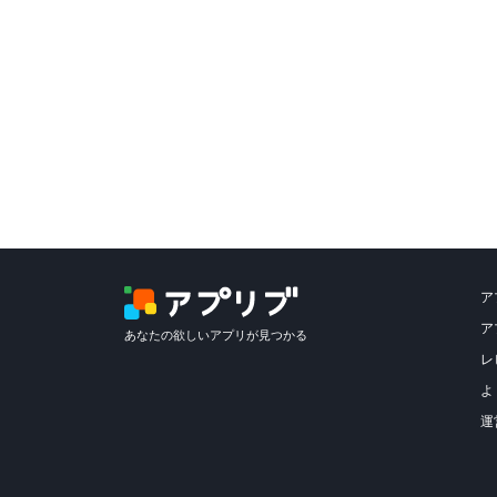
ア
ア
あなたの欲しいアプリが見つかる
レ
よ
運