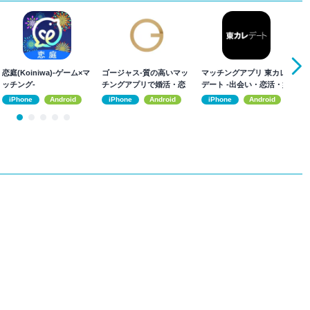
恋庭(Koiniwa)-ゲーム×マ
ゴージャス-質の高いマッ
マッチングアプリ 東カレ
D
ッチング-
チングアプリで婚活・恋
デート -出会い・恋活・婚
ッ
活、出会い
活
ン
iPhone
Android
iPhone
Android
iPhone
Android