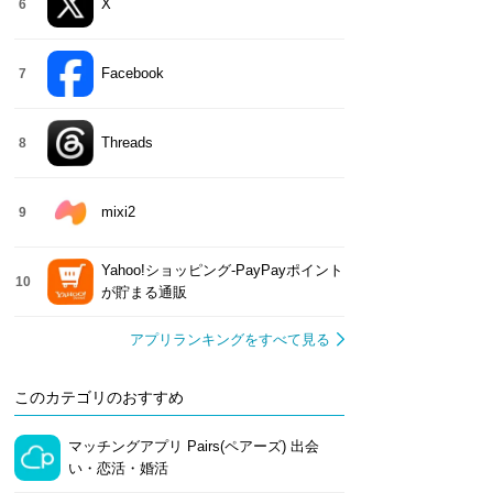
X
6
Facebook
7
³（ディースリー）：マ
出会い カップリンク-マッ
ラス恋 ‐ 40代 50代 60代の
マッチ
チングアプリ+相席ラウ
チングアプリ(マッチン
マッチングアプリ・出会
代パ
Threads
8
ジ
グ)・恋活
い
R50T
iPhone
Android
iPhone
Android
iPhone
Android
iPh
mixi2
9
Yahoo!ショッピング-PayPayポイント
10
が貯まる通販
アプリランキングをすべて見る
このカテゴリのおすすめ
マッチングアプリ Pairs(ペアーズ) 出会
い・恋活・婚活