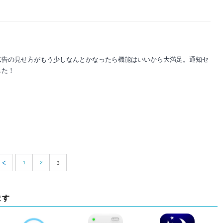
広告の見せ方がもう少しなんとかなったら機能はいいから大満足。通知セ
した！
1
2
3
ます