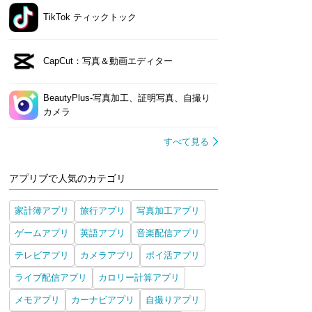
TikTok ティックトック
neCam 2 高画質マナー
StageCameraHD2 - マナ
Cymera: 写真ビューティ
無音カ
CapCut：写真＆動画エディター
メラ
ー撮影にも高画質カメラ
ー編集
iPhone
Android
iPhone
Android
iPhone
Android
iPh
BeautyPlus-写真加工、証明写真、自撮り
カメラ
すべて見る
アプリブで人気のカテゴリ
家計簿アプリ
旅行アプリ
写真加工アプリ
ゲームアプリ
英語アプリ
音楽配信アプリ
テレビアプリ
カメラアプリ
ポイ活アプリ
ライブ配信アプリ
カロリー計算アプリ
メモアプリ
カーナビアプリ
自撮りアプリ