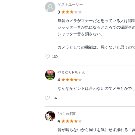
ゲストユーザー
3
無音カメラがマナーだと思っている人は認
シャッター音が気になるところでの撮影そ
シャッター音を消さない。
カメラとしての機能は、悪くないと思うの
139
やまゆりPちゃん
4
なかなかピントは合わないのでメモとかで
137
ひにゃぽぽ
4
音が鳴らないから周りを気にせず撮れる！高