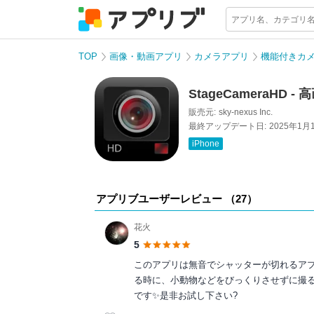
TOP
画像・動画アプリ
カメラアプリ
機能付きカ
StageCameraHD 
販売元:
sky-nexus Inc.
最終アップデート日:
2025年1月
iPhone
アプリブユーザーレビュー （
27
）
花火
5
このアプリは無音でシャッターが切れるアプ
る時に、小動物などをびっくりさせずに撮
です✨是非お試し下さい?