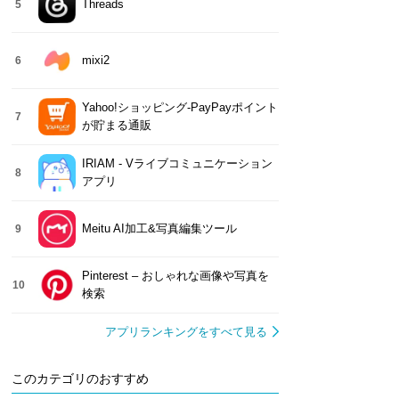
Threads
5
mixi2
6
Yahoo!ショッピング-PayPayポイント
7
が貯まる通販
IRIAM - Vライブコミュニケーション
8
アプリ
Meitu AI加工&写真編集ツール
9
Pinterest – おしゃれな画像や写真を
10
検索
アプリランキングをすべて見る
このカテゴリのおすすめ