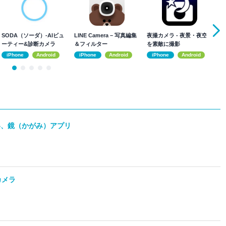
SODA（ソーダ）-AIビュ
LINE Camera – 写真編集
夜撮カメラ - 夜景・夜空
O
ーティー&診断カメラ
＆フィルター
を素敵に撮影
カ
iPhone
Android
iPhone
Android
iPhone
Android
いい、鏡（かがみ）アプリ
ーカメラ