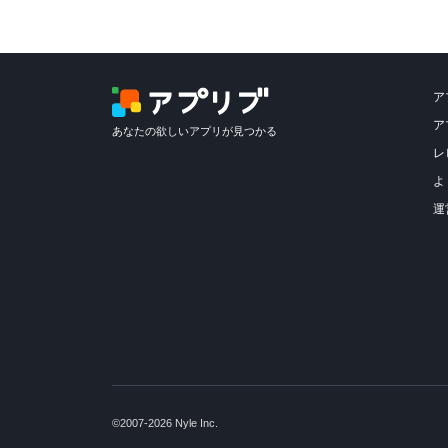
ア
ア
あなたの欲しいアプリが見つかる
レ
よ
運
©2007-2026 Nyle Inc.