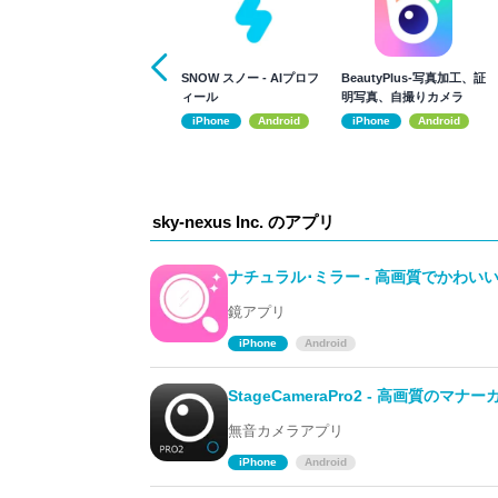
SNOW スノー - AIプロフ
BeautyPlus-写真加工、証
ィール
明写真、自撮りカメラ
iPhone
Android
iPhone
Android
sky-nexus Inc. のアプリ
ナチュラル･ミラー - 高画質でかわ
鏡アプリ
iPhone
Android
StageCameraPro2 - 高画質のマナ
無音カメラアプリ
iPhone
Android