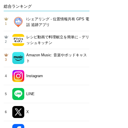
総合ランキング
iシェアリング - 位置情報共有 GPS 電
1
話 追跡アプリ
レシピ動画で料理献立を簡単‪に - デリ
2
ッシュキッチン
Amazon Music: 音楽やポッドキャス
3
ト
Instagram
4
LINE
5
X
6