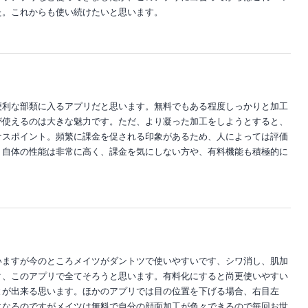
た。これからも使い続けたいと思います。
便利な部類に入るアプリだと思います。無料でもある程度しっかりと加工
が使えるのは大きな魅力です。ただ、より凝った加工をしようとすると、
ナスポイント。頻繁に課金を促される印象があるため、人によっては評価
リ自体の性能は非常に高く、課金を気にしない方や、有料機能も積極的に
。
いますが今のところメイツがダントツで使いやすいです、シワ消し、肌加
ク、このアプリで全てそろうと思います。有料化にすると尚更使いやすい
とが出来る思います。ほかのアプリでは目の位置を下げる場合、右目左
になるのですがメイツは無料で自分の顔面加工が色々できるので毎回お世