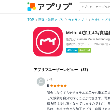
TOP
画像・動画アプリ
カメラアプリ
自撮りアプ
Meitu AI加工&写真
販売元:
Xiamen Meitu Technology
最終アップデート日:
2026年7月
iPhone
Android
アプリブユーザーレビュー （
37
）
いろ
5
課金しなくてもナチュラル加工から重加工
せて涙袋も自分で描くことができます。写
撮る時は少し荒くなってしまうのですが、
私はこれまで色々な加工アプリ、自撮りカ