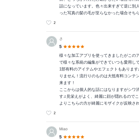
話になっています。色々出来すぎて逆に別
った写真の髪の毛が至らなかった場合そち
2
さ
5
様々な加工アプリを使ってきましたがこの
で様々な系統の編集ができていつも愛用し
1部有料のアイテムやエフェクトもありま
りません！流行りのものは大抵有料コンテ
来ます！
ここからは個人的な話にはなりますがシワ
す♫見栄えがよく、綺麗に顔が隠れるので
よりこちらの方が綺麗にモザイクが反映されるので
2
Miao
5