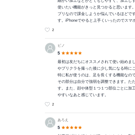
細かい加工などがとてもしやすく、加工し
使いたい機能がきっと見つかると思います
プリなので課金しようか悩んでいるほどです。
す。iPhoneでやると上手くいったのでスマ
2
ピノ
5
最初は友だちにオススメされて使い始めま
やプリクラを撮った後に少し気になる時に
特に私が使うのは、足を長くする機能なので
その部分は自分で強弱を調整できます。た
す。また、顔や体型１つ１つ部位ごとに加
やすいなあと感じています。
2
あろえ
5