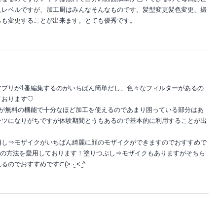
人レベルですが、加工厨はみんなそんなものです。髪型変更髪色変更、撮
らも変更することが出来ます。とても優秀です。
アプリが1番編集するのがいちばん簡単だし、色々なフィルターがあるの
ております♡
すが無料の機能で十分なほど加工を使えるのであまり困っている部分はあ
ンツになりがちですが体験期間とうもあるので基本的に利用することが出
消し⇒モザイクがいちばん綺麗に顔のモザイクができますのでおすすめで
この方法を愛用しております！塗りつぶし⇒モザイクもありますがそちら
おすすめです⊂(> ·̫ < ̳^