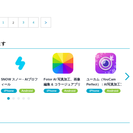
1
3
4
2
ます
SNOW スノー - AIプロフ
Fotor AI 写真加工、画像
ユーカム（YouCam
B
ィール
編集 & コラージュアプリ
Perfect）：AI写真加工ア
ラ
プリ
iPhone
Android
iPhone
Android
iPhone
Android
リ