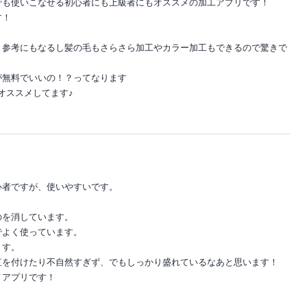
でも使いこなせる初心者にも上級者にもオススメの加工アプリです！
す！
、参考にもなるし髪の毛もさらさら加工やカラー加工もできるので驚きで
が無料でいいの！？ってなります
をオススメしてます♪
心者ですが、使いやすいです。
のを消しています。
でよく使っています。
ます。
紅を付けたり不自然すぎず、でもしっかり盛れているなあと思います！
メアプリです！