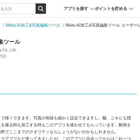
アプリを探す
ポイントを貯める
リ
Meitu AI加工&写真編集ツール
Meitu AI加工&写真編集ツール ユーザ
編集ツール
 Co., Ltd.
25日
まで様々できます。写真の色味も細かく設定できますし、皺、ニキビも隠
真を撮る時も加工する時もこのアプリを使わせてもらっています。動画を
無料でここまでのクオリティならしょうがないのかもしれません。
メラアプリなど使ってきましたが、このアプリに出会ってからはこれ一つ