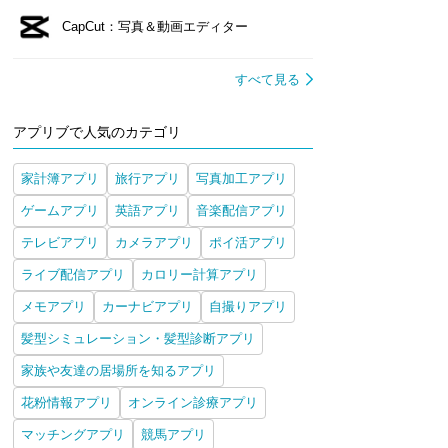
CapCut：写真＆動画エディター
すべて見る
アプリブで人気のカテゴリ
家計簿アプリ
旅行アプリ
写真加工アプリ
ゲームアプリ
英語アプリ
音楽配信アプリ
テレビアプリ
カメラアプリ
ポイ活アプリ
ライブ配信アプリ
カロリー計算アプリ
メモアプリ
カーナビアプリ
自撮りアプリ
髪型シミュレーション・髪型診断アプリ
家族や友達の居場所を知るアプリ
花粉情報アプリ
オンライン診療アプリ
マッチングアプリ
競馬アプリ