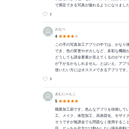
で満足できる写真が撮れるようになりまし
2
おなべ
4
この手の写真加工アプリの中では、かなり
でき、色の変更やボカしなど、多彩な機能
どうしても課金要素が見えてくるのがマイ
が下がるかもしれません。とはいえ、アプ
使いたい方にはオススメできるアプリです
3
あむにゃんこ
5
職業加工厨です。色んなアプリを徘徊して
工、メイク、体型加工、高画質化、モザイ
そうですが無課金でも問題なく使用するこ
目、どっちか片方だけ動かしたい場合有料