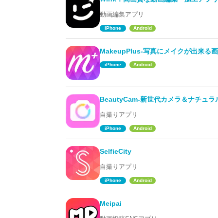
動画編集アプリ
iPhone
Android
MakeupPlus-写真にメイクが出来
iPhone
Android
BeautyCam-新世代カメラ＆ナチュラ
自撮りアプリ
iPhone
Android
SelfieCity
自撮りアプリ
iPhone
Android
Meipai