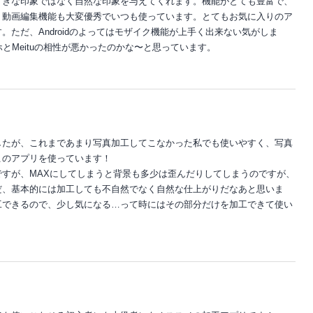
すぎな印象ではなく自然な印象を与えてくれます。機能がとても豊富で、
。動画編集機能も大変優秀でいつも使っています。とてもお気に入りのア
ただ、Androidのよってはモザイク機能が上手く出来ない気がしま
ホとMeituの相性が悪かったのかな〜と思っています。
したが、これまであまり写真加工してこなかった私でも使いやすく、写真
このアプリを使っています！
すが、MAXにしてしまうと背景も多少は歪んだりしてしまうのですが、
だ、基本的には加工しても不自然でなく自然な仕上がりだなあと思いま
工できるので、少し気になる…って時にはその部分だけを加工できて使い