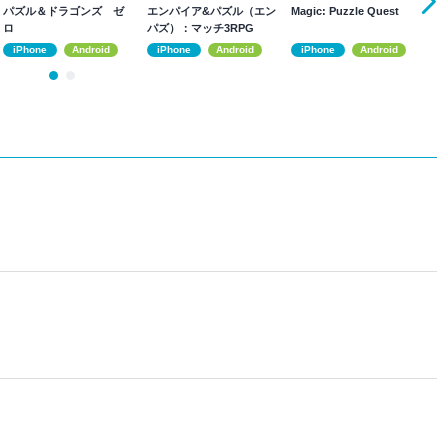
パズル＆ドラゴンズ ゼ
エンパイア&パズル（エン
Magic: Puzzle Quest
乙
ロ
パズ）：マッチ3RPG
チ
iPhone
Android
iPhone
Android
iPhone
Android