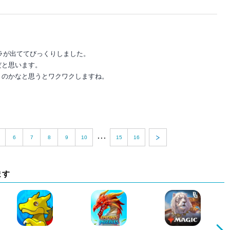
ラが出ててびっくりしました。
だと思います。
くのかなと思うとワクワクしますね。
...
6
7
8
9
10
15
16
ます