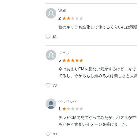
Well
2
昔のキャラも進化して使えるくらいには環
62
にっち
5
今はあまりCMを見ない気がするけど、今
てるし、今からもし始める人は楽しさと大
78
ぺっぺっぺ
1
テレビCMで見てやってみたが、パズルが苦
あと色々古臭いイメージを受けました。
90