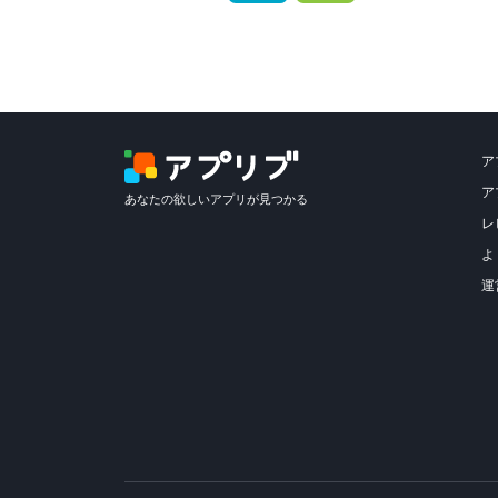
ア
ア
あなたの欲しいアプリが見つかる
レ
よ
運