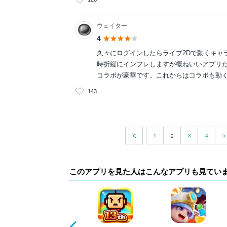
ウェイター
4
久々にログインしたらライブ2Dで動くキャ
時折縦にインフレしますが概ねいいアプリ
コラボが豪華です。これからはコラボも動
143
1
3
4
5
2
このアプリを見た人はこんなアプリも見てい