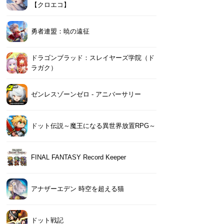
【クロエコ】
勇者連盟：暁の遠征
ドラゴンブラッド：スレイヤーズ学院（ド
ラガク）
ゼンレスゾーンゼロ - アニバーサリー
ドット伝説～魔王になる異世界放置RPG～
FINAL FANTASY Record Keeper
アナザーエデン 時空を超える猫
ドット戦記