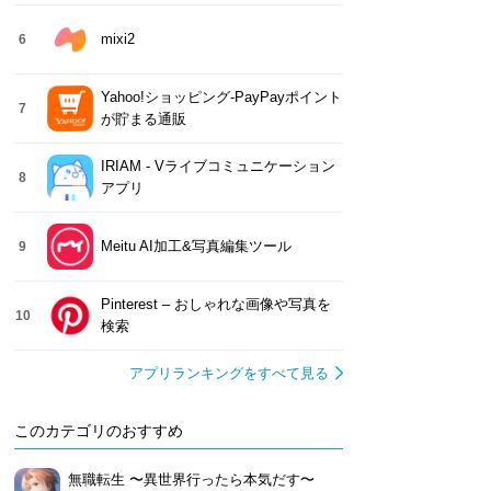
mixi2
6
Yahoo!ショッピング-PayPayポイント
7
が貯まる通販
IRIAM - Vライブコミュニケーション
8
アプリ
Meitu AI加工&写真編集ツール
9
Pinterest – おしゃれな画像や写真を
10
検索
アプリランキングをすべて見る
このカテゴリのおすすめ
無職転生 〜異世界行ったら本気だす〜