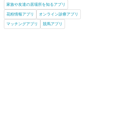
女チックパズル ピタッ
家族や友達の居場所を知るアプリ
！
花粉情報アプリ
オンライン診療アプリ
iPhone
Android
マッチングアプリ
競馬アプリ