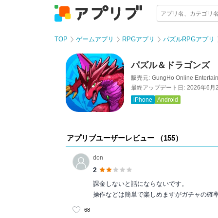
TOP
ゲームアプリ
RPGアプリ
パズルRPGアプリ
パズル＆ドラゴンズ
販売元:
GungHo Online Entertain
最終アップデート日:
2026年6月
iPhone
Android
アプリブユーザーレビュー （
155
）
don
2
課金しないと話にならないです。
操作などは簡単で楽しめますがガチャの確
68