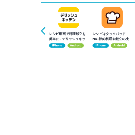
レシピ動画で料理献立を
レシピはクックパッド -
簡単‪に - デリッシュキッ
No1節約料理や献立の検
チン
索アプリ
iPhone
Android
iPhone
Android