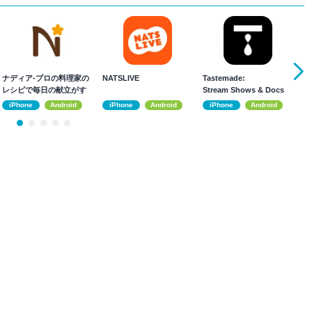
ナディア-プロの料理家の
NATSLIVE
Tastemade:
m
レシピで毎日の献立がす
Stream Shows & Docs
単
ぐ決まる
メ
iPhone
Android
iPhone
Android
iPhone
Android