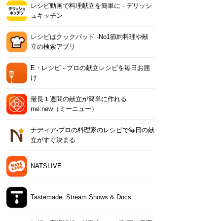
レシピ動画で料理献立を簡単‪に - デリッシ
ュキッチン
レシピはクックパッド -No1節約料理や献
立の検索アプリ
acaroni（マカロニ）簡
E・レシピ ‐ プロの献立レ
最長１週間の献立が簡単
キッ
料理レシピ動画とグル
シピを毎日お届け
に作れるme:new（ミーニ
立 -
E・レシピ ‐ プロの献立レシピを毎日お届
情報
ュー）
アプ
iPhone
Android
iPhone
Android
iPhone
Android
iPh
け
最長１週間の献立が簡単に作れる
me:new（ミーニュー）
ナディア-プロの料理家のレシピで毎日の献
立がすぐ決まる
NATSLIVE
Tastemade: Stream Shows & Docs