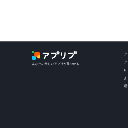
ア
ア
あなたの欲しいアプリが見つかる
レ
よ
運