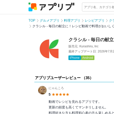
TOP
グルメアプリ
料理アプリ
レシピアプリ
ク
クラシル - 毎日の献立に！レシピ動画で料理がおいし
クラシル - 毎日の
販売元:
Kurashiru, Inc
最終アップデート日:
2026年7月
iPhone
Android
アプリブユーザーレビュー （
35
）
にゃんころ
5
動画でレシピを見れるアプリです。
更新の頻度も高くてマンネリしません。
料理好きな方も料理初心者の方も楽しめると