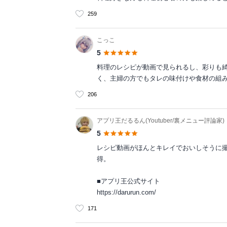
259
こっこ
5
料理のレシピが動画で見られるし、彩りも
く、主婦の方でもタレの味付けや食材の組
206
アプリ王だるるん(Youtuber/裏メニュー評論家)
5
レシピ動画がほんとキレイでおいしそうに撮れ
得。
■アプリ王公式サイト
https://darurun.com/
171