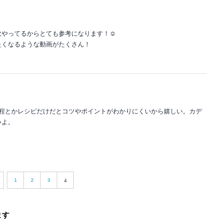
やってるからとても参考になります！☺️
たくなるような動画がたくさん！
理工程とかレシピだけだとコツやポイントがわかりにくいから嬉しい。カデ
いよ。
1
2
3
4
ます