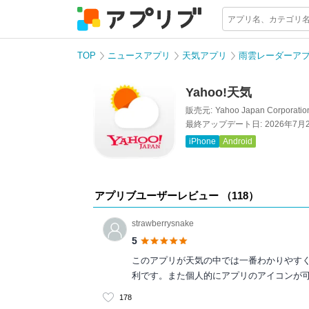
TOP
ニュースアプリ
天気アプリ
雨雲レーダーア
Yahoo!天気
販売元:
Yahoo Japan Corporatio
最終アップデート日:
2026年7月
iPhone
Android
アプリブユーザーレビュー （
118
）
strawberrysnake
5
このアプリが天気の中では一番わかりやす
利です。また個人的にアプリのアイコンが
178