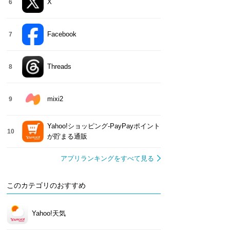
X
6
Facebook
7
Threads
8
mixi2
9
Yahoo!ショッピング-PayPayポイント
10
が貯まる通販
アプリランキングをすべて見る
このカテゴリのおすすめ
Yahoo!天気