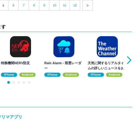
6
7
8
9
10
11
12
5
ます
特務機関NERV防災
Rain Alarm - 雨雲レーダ
天気に関するリアルタイ
お
ー
ムの詳しいニュースをお
通
届けします
プ
iPhone
Android
iPhone
Android
iPhone
Android
 フリマアプリ