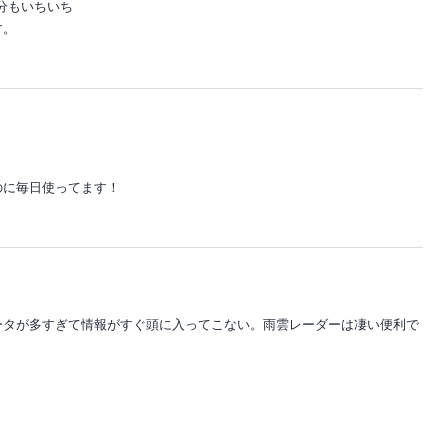
自分もいちいち
す。
のに毎日使ってます！
ータが多すぎて情報がすぐ頭に入ってこない。雨雲レーダーは凄い便利で