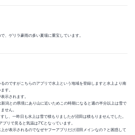
ので、ゲリラ豪雨の多い夏場に重宝しています。
いるのですがこちらのアプリで水上という地域を登録しますと水上より南
います。
が表示されます。
は新潟との県境にあり山に近いためこの時期になると週の半分以上は雪で
りません。
ますし、一昨日も水上は雪で積もりましたが沼田は積もりませんでした。
アプリで見ると気温は7℃となっています。
水上が表示されるのでなぜヤフーアプリだけ沼田メインなの？と困惑して