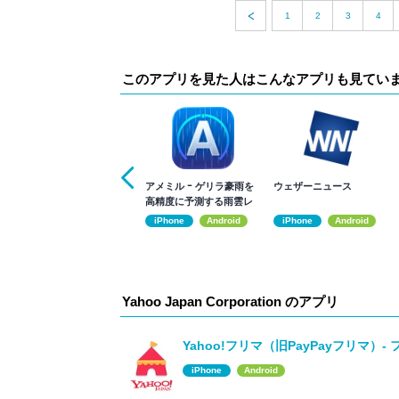
1
2
3
4
このアプリを見た人はこんなアプリも見てい
アメミル ｰ ゲリラ豪雨を
ウェザーニュース
高精度に予測する雨雲レ
ーダー
iPhone
Android
iPhone
Android
Yahoo Japan Corporation のアプリ
Yahoo!フリマ（旧PayPayフリマ）-
iPhone
Android