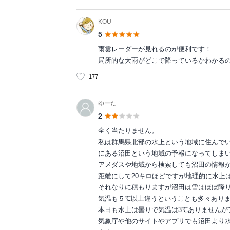
KOU
5
雨雲レーダーが見れるのが便利です！
局所的な大雨がどこで降っているかわかる
177
ゆーた
2
全く当たりません。
私は群馬県北部の水上という地域に住んで
にある沼田という地域の予報になってしま
アメダスや地域から検索しても沼田の情報
距離にして20キロほどですが地理的に水上
それなりに積もりますが沼田は雪はほぼ降
気温も５℃以上違うということも多々あり
本日も水上は曇りで気温は3℃ありませんが
気象庁や他のサイトやアプリでも沼田より