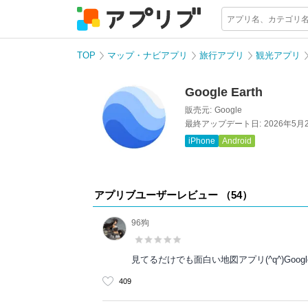
TOP
マップ・ナビアプリ
旅行アプリ
観光アプリ
Google Earth
販売元:
Google
最終アップデート日:
2026年5月
iPhone
Android
アプリブユーザーレビュー （
54
）
96狗
見てるだけでも面白い地図アプリ(^q^)Go
409