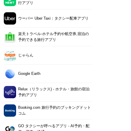
行アプリ
ウーバー Uber Taxi：タクシー配車アプリ
楽天トラベル-ホテル予約や航空券,宿泊の
予約できる旅行アプリ
のしおり作成・旅行計
Klook：旅行・体験予約ア
NOL World
コネ
じゃらん
- NAVITIME Travel
プリ
図・
iPhone
Android
iPhone
Android
iPhone
Android
iPh
Google Earth
Relux（リラックス) - ホテル・旅館の宿泊
予約アプリ
Booking.com 旅行予約のブッキングドット
コム
GO タクシーが呼べるアプリ - AI予約・配