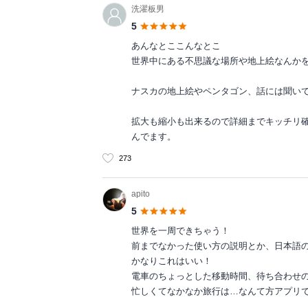
洗濯板男
5
あんなとここんなとこ
世界中にある不思議な場所や地上絵なんか
ナスカの地上絵やペンタゴン、話には聞い
拡大も縮小も出来るので詳細までキッチリ
んでます。
273
apito
5
世界を一周できちゃう！
前までなかった使い方の説明とか、日本語
かなりこれはいい！
電車のちょっとした移動時間、待ち合わせの
忙しくてなかなか旅行は…なんて方アプリ