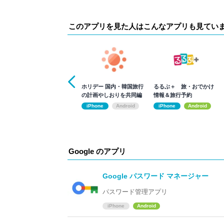
このアプリを見た人はこんなアプリも見てい
ホリデー 国内・韓国旅行
るるぶ＋ 旅・おでかけ
の計画やしおりを共同編
情報＆旅行予約
集できる
iPhone
Android
iPhone
Android
Google のアプリ
Google パスワード マネージャー
パスワード管理アプリ
iPhone
Android