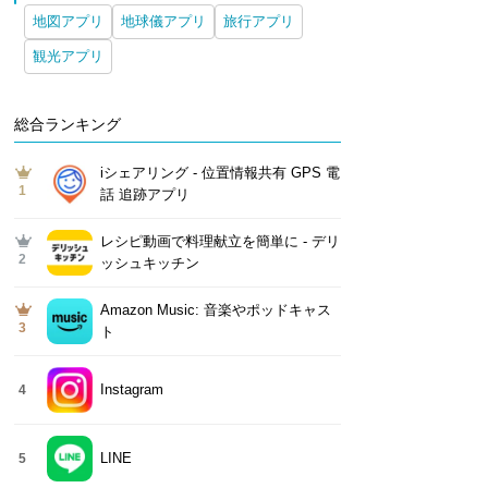
地図アプリ
地球儀アプリ
旅行アプリ
観光アプリ
総合ランキング
iシェアリング - 位置情報共有 GPS 電
1
話 追跡アプリ
レシピ動画で料理献立を簡単‪に - デリ
2
ッシュキッチン
Amazon Music: 音楽やポッドキャス
3
ト
Instagram
4
LINE
5