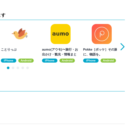
ます
ことりっぷ
aumo(アウモ)〜旅行・お
Pokke［ポッケ］その旅
旅
出かけ・観光・情報まと
に、物語を。
画 
めアプリ〜
iPhone
Android
iPhone
Android
iPhone
Android