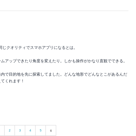
同じクオリティでスマホアプリになるとは。
ームアップできたり角度を変えたり。しかも操作がかなり直観でできる。
港内で目的地を先に探索してました。どんな地形でどんなとこがあるんだ
えてくれます！
1
2
3
4
5
6