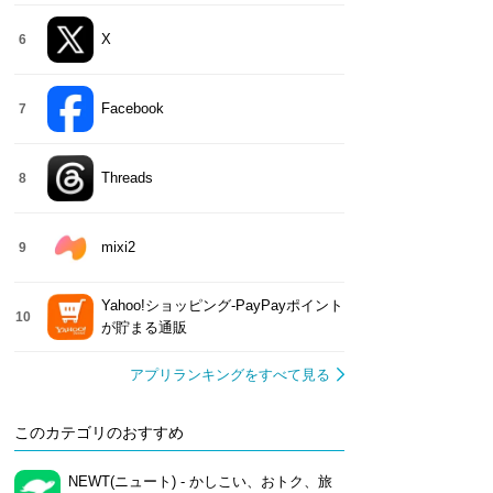
X
6
Facebook
7
Threads
8
mixi2
9
Yahoo!ショッピング-PayPayポイント
10
が貯まる通販
アプリランキングをすべて見る
このカテゴリのおすすめ
NEWT(ニュート) - かしこい、おトク、旅