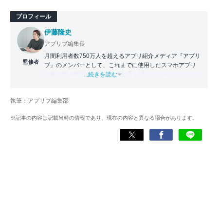
プロフィール
伊藤隆史
アプリブ編集長
月間利用者数750万人を超えるアプリ紹介メディア『アプリ
監修者
ブ』のメンバーとして、これまでに使用したスマホアプリ
の数は25,000以上。アプリの知見を活かし、テレビ・
...続きを読む
Web・ラジオなどのメディアに出演。
【メディア出演歴】日本テレビ『午前0時の森』（人生効率
執筆：アプリブ編集部
化アプリの紹介）、TBS『サタプラ』（スマホライフが変
わる神アプリの紹介）、J-WAVE『STEP ONE』（今話題の
※記事の内容は記載当時の情報であり、現在の内容と異なる場合があります。
スマホアプリ）他
Wikipedia
X(旧：Twitter）