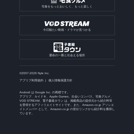
宅食をもっとおいしく、もっと楽しく
今日観たい映画・ドラマが見つかる
運命の一冊と出会える場所
©2007-2026 Nyle Inc.
アプリブ利用規約
個人情報保護方針
Android は Google Inc. の商標です。
アプリブ、カイドキ、Appliv Games、出会いコンパス、宅食グルメ、
VOD STREAM、電子書籍タウン は、掲載商品の提供元から紹介料等
を受領するアフィリエイトサイトです。また、Amazon.co.jp アソシエ
イトメンバー として、Amazon.co.jp の宣伝リンクから紹介料を獲得し
ています。