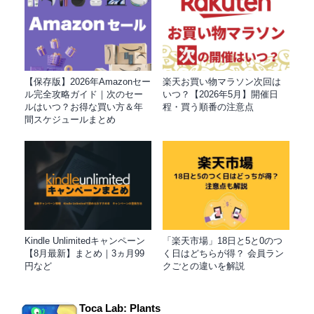
【保存版】2026年Amazonセー
楽天お買い物マラソン次回は
ル完全攻略ガイド｜次のセー
いつ？【2026年5月】開催日
ルはいつ？お得な買い方＆年
程・買う順番の注意点
間スケジュールまとめ
Kindle Unlimitedキャンペーン
「楽天市場」18日と5と0のつ
【8月最新】まとめ｜3ヵ月99
く日はどちらが得？ 会員ラン
円など
クごとの違いを解説
Toca Lab: Plants