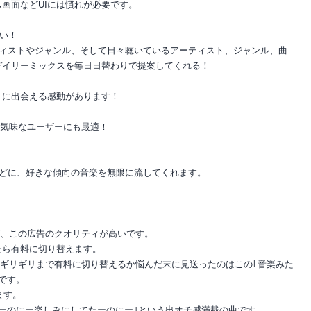
画面などUIには慣れが必要です。
しい！
ティストやジャンル、そして日々聴いているアーティスト、ジャンル、曲
デイリーミックスを毎日日替わりで提案してくれる！
トに出会える感動があります！
傷気味なユーザーにも最適！
などに、好きな傾向の音楽を無限に流してくれます。
。
が、この広告のクオリティが高いです。
たら有料に切り替えます。
に、ギリギリまで有料に切り替えるか悩んだ末に見送ったのはこの｢音楽みた
です。
ます。
ーのにー楽しみにしてたーのにー｣という出オチ感満載の曲です。