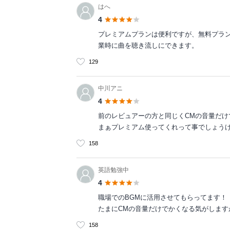
はへ
4
プレミアムプランは便利ですが、無料プラ
業時に曲を聴き流しにできます。
129
中川アニ
4
前のレビュアーの方と同じくCMの音量だ
まぁプレミアム使ってくれって事でしょう
158
英語勉強中
4
職場でのBGMに活用させてもらってます！
たまにCMの音量だけでかくなる気がします
158