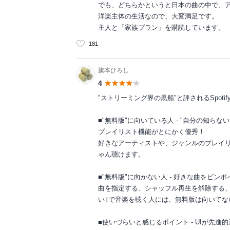
でも、どちらかというと日本の曲の中で、
洋楽主体の生活なので、大変満足です。
主人と「家族プラン」を購読しています。
181
旗本ひろし
4
"ストリーミング界の黒船"と評されるSpotif
■"無料版"に向いている人 - "自分の知ら
プレイリスト機能がとにかく優秀！
好きなアーティストや、ジャンルのプレイ
ゃん聴けます。
■"無料版"に向かない人 - 好きな曲をピン
曲を指定する、シャッフル再生を解除する、
い｣で音楽を聴く人には、無料版は向いてない
■使いづらいと感じるポイント - UIが先進