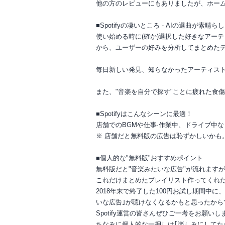
他の方のレビューにもありましたが、ホーム
■Spotifyの凄いところ - AIの選曲が素晴ら
使い始める時に(確か)選択した好きなアー
から、ユーザーの好みを分析してまとめた
毎日新しい発見、知らなかったアーティス
また、"音楽を自分で探す"ことに疲れた食
■Spotifyはこんなシーンに最適！
店舗でのBGMや仕事·作業中、ドライブ中
※ 店舗だと無料版の広告は恥ずかしいかも
■個人的な"無料版"おすすめポイント
無料版だと"音楽みたいな広告"が流れます
これだけまとめたプレイリスト作ってくれ
2018年末で終了した100円お試し期間中
いな広告｣が聴けなくなるかもと思ったから
Spotify運営の皆さんぜひご一考をお願いし
ちなみに個人的な一押しは｢楽しみにしてた