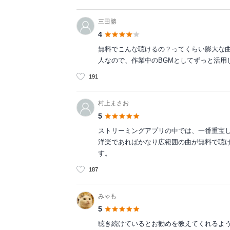
三田勝
4
無料でこんな聴けるの？ってくらい膨大な
人なので、作業中のBGMとしてずっと活用
191
村上まさお
5
ストリーミングアプリの中では、一番重宝
洋楽であればかなり広範囲の曲が無料で聴
す。
187
みゃも
5
聴き続けているとお勧めを教えてくれるよ