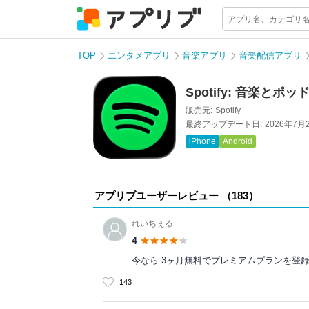
TOP
エンタメアプリ
音楽アプリ
音楽配信アプリ
Spotify: 音楽とポ
販売元:
Spotify
最終アップデート日:
2026年7月
iPhone
Android
アプリブユーザーレビュー （
183
）
れいちぇる
4
今なら 3ヶ月無料でプレミアムプランを登
143