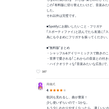
この｢有料版に切り替えたいけど、音楽みた
した。
それ以外は完璧です。
■Spotifyにお願いしたいこと - フリガナ
｢スポーティファイ｣と読んでたら友達に｢
為にも小まめにフリガナを振ってください
■"無料版"まとめ
・シャッフル&デイリーミックスで飽きの
・世界で愛される｢これからの音楽との付き
・ハイクオリティな｢音楽みたいな広告｣で
167
両儀式
4
歌詞も見れるし、曲が豊富！
少し使いずらいので－1かな。
もう少しわかりやすくなったら、凄くいい