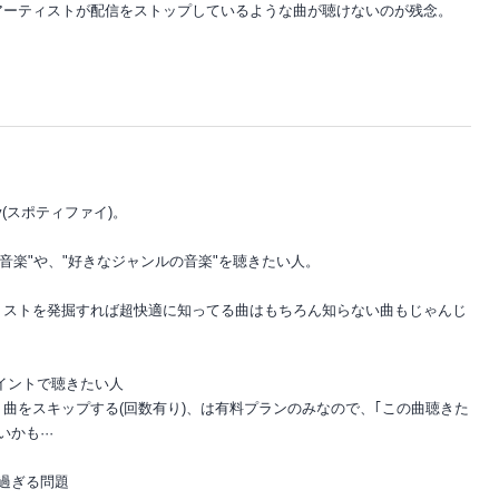
アーティストが配信をストップしているような曲が聴けないのが残念。
y(スポティファイ)。
ない音楽"や、"好きなジャンルの音楽"を聴きたい人。
リストを発掘すれば超快適に知ってる曲はもちろん知らない曲もじゃんじ
ポイントで聴きたい人
曲をスキップする(回数有り)、は有料プランのみなので、｢この曲聴きた
かも···
的過ぎる問題