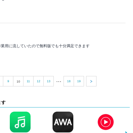
作業用に流していたので無料版でも十分満足できます
...
9
11
12
13
18
19
10
ます