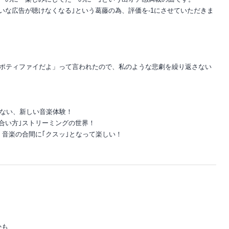
いな広告が聴けなくなる｣という葛藤の為、評価を-1にさせていただきま
スポティファイだよ」って言われたので、私のような悲劇を繰り返さない
。
こない、新しい音楽体験！
合い方｣ストリーミングの世界！
、音楽の合間に｢クスッ｣となって楽しい！
かも