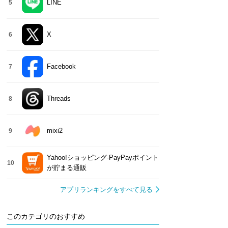
LINE
5
X
6
Facebook
7
Threads
8
mixi2
9
Yahoo!ショッピング-PayPayポイント
10
が貯まる通販
アプリランキングをすべて見る
このカテゴリのおすすめ