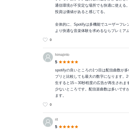
通信環境が不安定な場所でも快適に使える。
投資は価値があると感じてる。
全体的に、Spotifyは多機能でユーザー
より快適な音楽体験を求めるならプレミア
0
himajinto
5
spotifyの良いところの1つ目は配信曲数
プリと比較しても最大の数字になります。
生すると15～30秒程度の広告が再生されま
少ないところです。配信楽曲数は多いです
ます。
0
rit
5