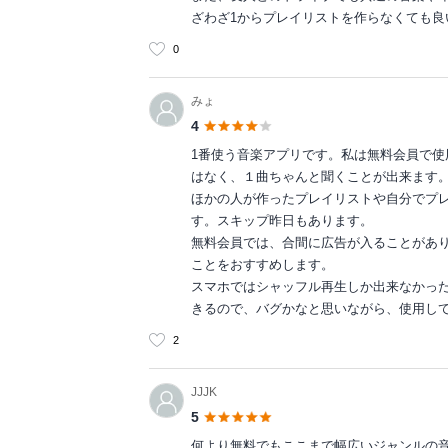
ざわざ1からプレイリストを作らなくても良
0
みょ
4
1番使う音楽アプリです。私は無料会員で
はなく、１曲ちゃんと聞くことが出来ます
ほかの人が作ったプレイリストや自分でプ
す。スキップ昨日もあります。
無料会員では、合間に広告が入ることがあ
ことをおすすめします。
スマホではシャッフル再生しか出来なかったの
きるので、バグかなと思いながら、使用し
2
JJJK
5
何より無料でもここまで幅広いジャンルの