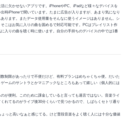
に欠かせないアプリです。iPhoneやPC、iPadなど様々なデバイスを
出時iPhoneで聞いています。たまに広告が入りますが、あまり気になり
もあります。またデータ使用量をそんなに使うイメージはありません。シ
、そこはお気に入りの曲を固めるで対応可能です。PCはプレイリスト作
お気に入りの曲を聴く時に使います。自分の手持ちのデバイスの中では1番
回数制限があったりで不便だけど、有料プランはめちゃくちゃ便。だいた
、ゲームのサントラとかマニアックなところもあって嬉しい（個人的には
るのが便利。このために課金していると言っても過言ではない。音楽ライ
くれてるのがライブ後30分くらいで見つかるので、しばらくセトリ通り
。
らちょっと高いなぁと感じてる。けど普段音楽をよく聴く人には十分な価値