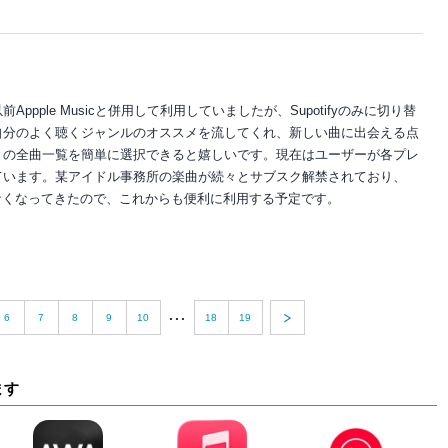
pple Musicと併用して利用していましたが、Supotifyのみに切り替
自分のよく聴くジャンルのオススメを流してくれ、新しい曲に出会える点
トの全曲一覧を簡単に選択できると嬉しいです。現在はユーザーが各プレ
ています。某アイドル事務所の楽曲が続々とサブスク解禁されており、
必要もなくなってきたので、これからも便利に利用する予定です。
...
6
7
8
9
10
18
19
ます