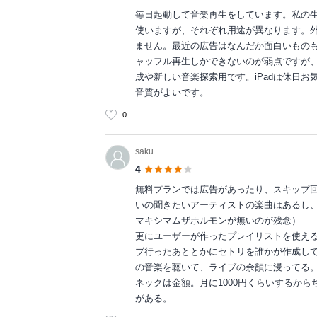
毎日起動して音楽再生をしています。私の生活
使いますが、それぞれ用途が異なります。外
ません。最近の広告はなんだか面白いもの
ャッフル再生しかできないのが弱点ですが
成や新しい音楽探索用です。iPadは休日
音質がよいです。
0
saku
4
無料プランでは広告があったり、スキップ
いの聞きたいアーティストの楽曲はあるし
マキシマムザホルモンが無いのが残念）
更にユーザーが作ったプレイリストを使え
ブ行ったあととかにセトリを誰かが作成して
の音楽を聴いて、ライブの余韻に浸ってる
ネックは金額。月に1000円くらいするか
がある。