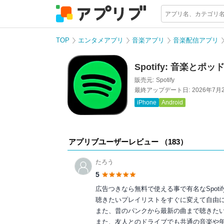
TOP
エンタメアプリ
音楽アプリ
音楽配信アプリ
Spotify: 音楽とポ
販売元:
Spotify
最終アップデート日:
2026年7月
iPhone
Android
アプリブユーザーレビュー （
183
）
たろう
5
広告つきなら無料で使える事で有名なSpot
聴きたいプレイリストをすぐに変えて自由
また、昔のパンクから最新の曲まで聴きた
また、友人とのドライブでも共通の音楽や