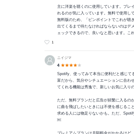
主に洋楽を聴くのに使用しています。プレ
れるのが気に入っています。無料で使用し
無料版のため、「ピンポイントでこれが聴
出てくるまで待たなければならないのはデ
ェックできるので、良いなと思います。こ
1
ニイジマ
4
Spotify、使ってみて本当に便利だと感
富だから、気分やシチュエーションに合わせ
てくれる機能は秀逸で、新しいお気に入り
ただ、無料プランだと広告が頻繁に入るの
に曲を飛ばしたいときには不便を感じるこ
求める人には物足りないかも。ただ、Spot
￼
プレミアムプランは月額料金がかかるけど