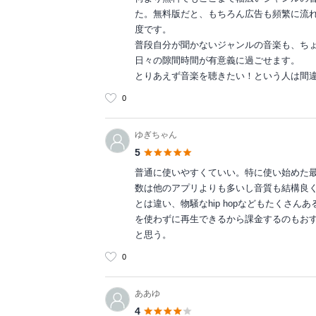
た。無料版だと、もちろん広告も頻繁に流
度です。
普段自分が聞かないジャンルの音楽も、ち
日々の隙間時間が有意義に過ごせます。
とりあえず音楽を聴きたい！という人は間
0
ゆぎちゃん
5
普通に使いやすくていい。特に使い始めた
数は他のアプリよりも多いし音質も結構良
とは違い、物騒なhip hopなどもたくさ
を使わずに再生できるから課金するのもお
と思う。
0
ああゆ
4