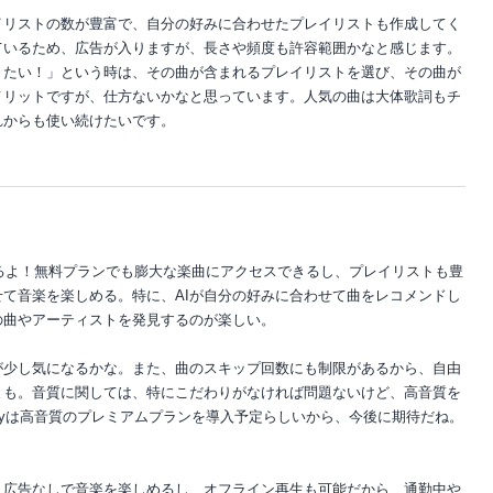
イリストの数が豊富で、自分の好みに合わせたプレイリストも作成してく
ているため、広告が入りますが、長さや頻度も許容範囲かなと感じます。
きたい！」という時は、その曲が含まれるプレイリストを選び、その曲が
メリットですが、仕方ないかなと思っています。人気の曲は大体歌詞もチ
れからも使い続けたいです。
じてるよ！無料プランでも膨大な楽曲にアクセスできるし、プレイリストも豊
て音楽を楽しめる。特に、AIが自分の好みに合わせて曲をレコメンドし
の曲やアーティストを発見するのが楽しい。
が少し気になるかな。また、曲のスキップ回数にも制限があるから、自由
とも。音質に関しては、特にこだわりがなければ問題ないけど、高音質を
ifyは高音質のプレミアムプランを導入予定らしいから、今後に期待だね。
、広告なしで音楽を楽しめるし、オフライン再生も可能だから、通勤中や