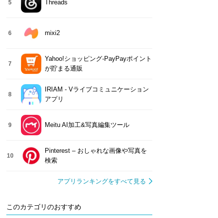
Threads
5
mixi2
6
Yahoo!ショッピング-PayPayポイント
7
が貯まる通販
IRIAM - Vライブコミュニケーション
8
アプリ
Meitu AI加工&写真編集ツール
9
Pinterest – おしゃれな画像や写真を
10
検索
アプリランキングをすべて見る
このカテゴリのおすすめ