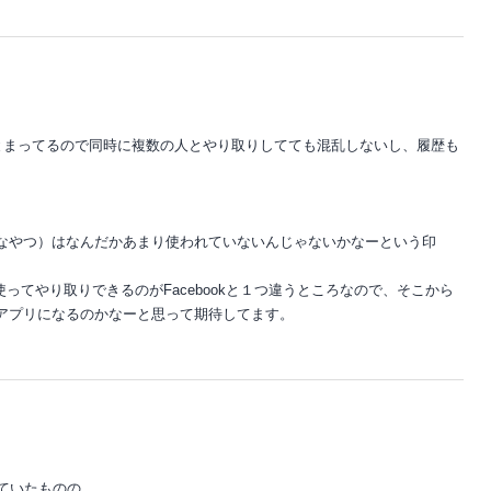
とまってるので同時に複数の人とやり取りしてても混乱しないし、履歴も
。
たいなやつ）はなんだかあまり使われていないんじゃないかなーという印
使ってやり取りできるのがFacebookと１つ違うところなので、そこから
ゃうアプリになるのかなーと思って期待してます。
れていたものの、