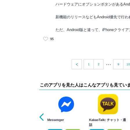
ハードウェアにオプションボタンがあるAnd
新機能のリリースなどもAndroid優先で行
ただ、Android版と違って、iPhone
95
...
1
2
9
10
このアプリを見た人はこんなアプリも見てい
Messenger
KakaoTalk: チャット・通
話