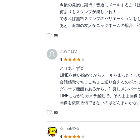
今後の発展に期待！普通にメールするより
何よりもスタンプが楽しいね！
できれば無料スタンプのバリエーションを
あと、追加の友人がニックネームの場合、
96
こめこぱん
4
とりあえず楽
LINEを使い始めてからメールをまったくし
会話感覚でちょこちょこ送り合えるのがと
グループ機能もあるから、仲良しメンバーと
LINEしながらカメラ起動で、そのまま画像
画像を複数送信できないのはどんまいかな
90
☆poohｻﾝ☆
4