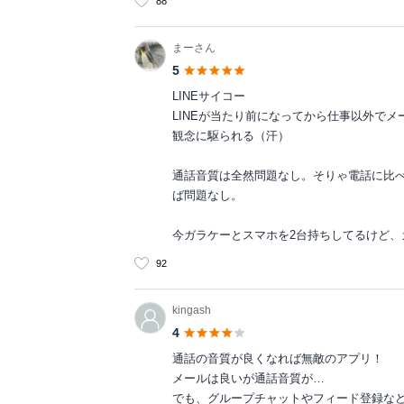
88
まーさん
5
LINEサイコー
LINEが当たり前になってから仕事以外で
観念に駆られる（汗）
通話音質は全然問題なし。そりゃ電話に比
ば問題なし。
今ガラケーとスマホを2台持ちしてるけど
92
kingash
4
通話の音質が良くなれば無敵のアプリ！
メールは良いが通話音質が…
でも、グループチャットやフィード登録な