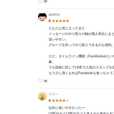
90
applicat
5
だんだん気に入ってきた
メッセージのやり取りの軸が個人単位にま
追いやすい。
グループを作ってやり取りできるのも便利
ただ、タイムライン機能（Facebookみ
象。
でも投稿に対してLINEで人気のスタンプを
もう少し強くなればFacebookも食っち
98
リリー
4
以外に使いやすかったー
LINEやろうLINEやろうと友人から進めら