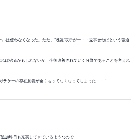
メールは使わなくなった。ただ、”既読”表示がー・・返事せねばという強迫
べれば劣るかもしれないが、今後改善されていく分野であることを考えれ
、ガラケーの存在意義が全くもってなくなってしまった・・！
ど追加昨日も充実してきているようなので