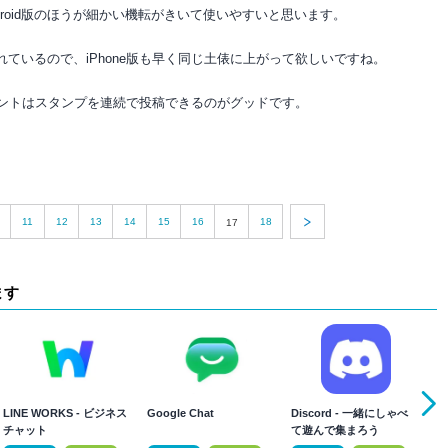
roid版のほうが細かい機転がきいて使いやすいと思います。
われているので、iPhone版も早く同じ土俵に上がって欲しいですね。
クライアントはスタンプを連続で投稿できるのがグッドです。
11
12
13
14
15
16
18
17
ます
LINE WORKS - ビジネス
Google Chat
Discord - 一緒にしゃべっ
W
チャット
て遊んで集まろう