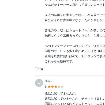
なんだかミーハーな気がしてダウンロードし
友人の結婚式に参加した時に、友人同士で
自分がそれに参加出来なかったのが寂しか
普段のやり取りはショートメールが多いの
結構サクサク出来るっていうのと、以外に
あのインターフェースはシンプルではある
同様のサービスも多く出始めてるけどLIN
企業も広告に使い始めて、安いプランで参
これからも期待です。
93
kkazu
3
通話は試してませんが。
通話は試していませんが、チャットは楽し
話題になっているのインストールしてみま