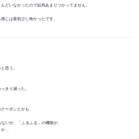
とんどいなかったので結局あまりつかってません。
る感じは最初少し怖かったです。
いと思う。
）
。
めっきり減った。
。
のクーポンとかも、
しれないが、「ふるふる」の機能が、
うか…