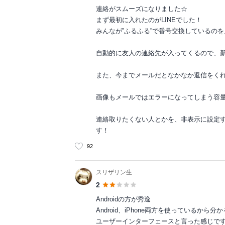
連絡がスムーズになりました☆
まず最初に入れたのがLINEでした！
みんなが”ふるふる”で番号交換しているの
自動的に友人の連絡先が入ってくるので、
また、今までメールだとなかなか返信をくれ
画像もメールではエラーになってしまう容
連絡取りたくない人とかを、非表示に設定
す！
92
スリザリン生
2
Androidの方が秀逸
Android、iPhone両方を使っているから
ユーザーインターフェースと言った感じで