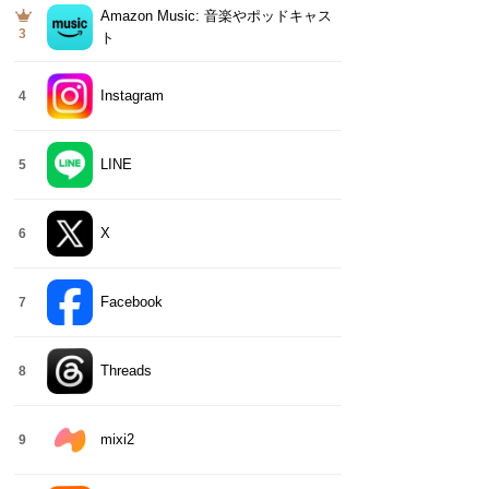
Amazon Music: 音楽やポッドキャス
3
ト
Instagram
4
LINE
5
X
6
Facebook
7
Threads
8
mixi2
9