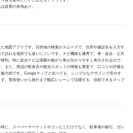
点は改善の余地あり。
れた地図アプリです。目的地の検索がスムーズで、住所や施設名を入力す
めて訪れる場所でも迷いにくいです。ナビ機能も優秀で、車・徒歩・公共
が便利。特に徒歩ナビは道幅や曲がり角が分かりやすく表示されるので、
す。また、周辺の飲食店や観光スポットの情報も豊富で、口コミや評価を
魅力的です。Googleマップと比べても、シンプルなデザインで見やす
ます。普段使いから旅行まで幅広いシーンで活躍する、信頼できるマップ
る時に、スーパーマーケットやコンビニだけでなく、駐車場や銀行、ガレ