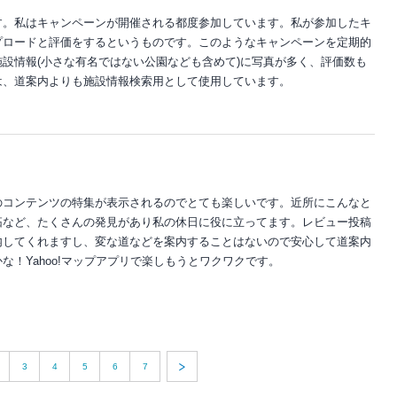
す。私はキャンペーンが開催される都度参加しています。私が参加したキ
プロードと評価をするというものです。このようなキャンペーンを定期的
設情報(小さな有名ではない公園なども含めて)に写真が多く、評価数も
は、道案内よりも施設情報検索用として使用しています。
のコンテンツの特集が表示されるのでとても楽しいです。近所にこんなと
拓など、たくさんの発見があり私の休日に役に立ってます。レビュー投稿
内してくれますし、変な道などを案内することはないので安心して道案内
！Yahoo!マップアプリで楽しもうとワクワクです。
3
4
5
6
7