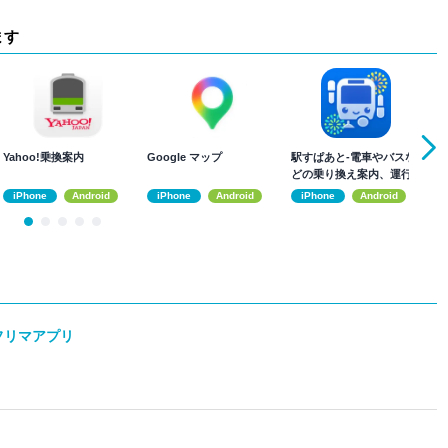
ます
Yahoo!乗換案内
Google マップ
駅すぱあと-電車やバスな
乗
どの乗り換え案内、運行
情報、時刻表も
iPhone
Android
iPhone
Android
iPhone
Android
 フリマアプリ