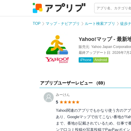
TOP
マップ・ナビアプリ
ルート検索アプリ
徒歩
Yahoo!マップ - 
販売元:
Yahoo Japan Corporatio
最終アップデート日:
2026年7月
iPhone
Android
アプリブユーザーレビュー （
69
）
みーけん
5
Yahoo関連のアプリでもかなり使う方の
あり、Googleマップで出てこない番地が
まで、番地が記載されているため、仕事で番
ンで口コミ投稿や写真投稿でPayPayポイン