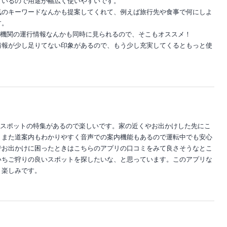
ているので用途が幅広く使いやすいです。
気のキーワードなんかも提案してくれて、例えば旅行先や食事で何にしよ
す。
交通機関の運行情報なんかも同時に見られるので、そこもオススメ！
情報が少し足りてない印象があるので、もう少し充実してくるともっと使
！
しいスポットの特集があるので楽しいです。家の近くやお出かけした先にこ
。また道案内もわかりやすく音声での案内機能もあるので運転中でも安心
でお出かけに困ったときはこちらのアプリの口コミをみて良さそうなとこ
いちご狩りの良いスポットを探したいな、と思っています。このアプリな
。楽しみです。