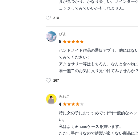
具が見つかり、かなり楽しい。メインター
ェックしてみていいかもしれません。
310
ぴよ
5
ハンドメイド作品の通販アプリ。他にはな
てみてください！
アクセサリー等はもちろん、なんと食べ物
唯一無二のお気に入り見つけてみませんか
267
みわこ
4
特に女の子におすすめです(^^)一般的な
い。
私はよくiPhoneケースを買います。
ただし手作りなので縫製が良くない商品に