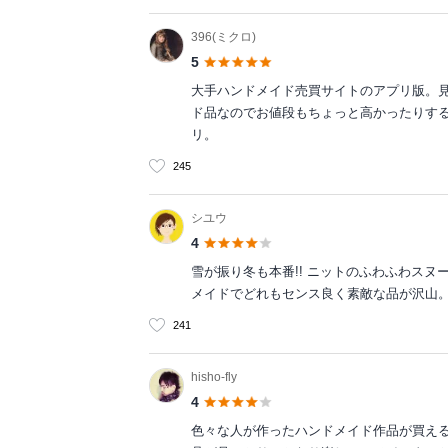
396(ミクロ)
5
大手ハンドメイド売買サイトのアプリ版。
ド品なのでお値段もちょっと高かったりす
リ。
245
シユウ
4
雪が振り冬も本番!! ニットのふわふわス
メイドでどれもセンス良く素敵な品が沢山。思
241
hisho-fly
4
色々な人が作ったハンドメイド作品が買え