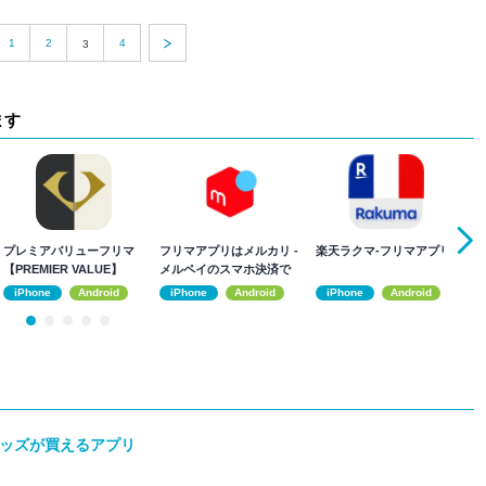
1
2
4
3
ます
プレミアバリューフリマ
フリマアプリはメルカリ -
楽天ラクマ-フリマアプリ
Y
【PREMIER VALUE】
メルペイのスマホ決済で
フ
もっとお得
iPhone
Android
iPhone
Android
iPhone
Android
のグッズが買えるアプリ