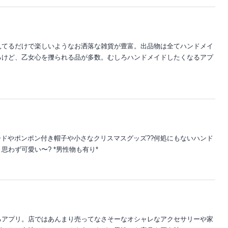
見てるだけで楽しいようなお洒落な雑貨が豊富。出品物は全てハンドメイ
るけど、乙女心を擽られる品が多数。むしろハンドメイドしたくなるアプ
ヌードやポンポン付き帽子や小さなクリスマスグッズ??何処にもないハンド
わず可愛い〜? *男性物も有り*
るアプリ。店ではあんまり売ってなさそーなオシャレなアクセサリーや家