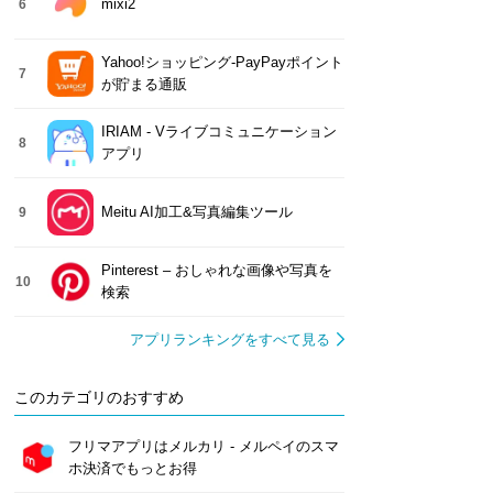
mixi2
6
Yahoo!ショッピング-PayPayポイント
7
が貯まる通販
IRIAM - Vライブコミュニケーション
8
アプリ
Meitu AI加工&写真編集ツール
9
Pinterest – おしゃれな画像や写真を
10
検索
アプリランキングをすべて見る
このカテゴリのおすすめ
フリマアプリはメルカリ - メルペイのスマ
ホ決済でもっとお得