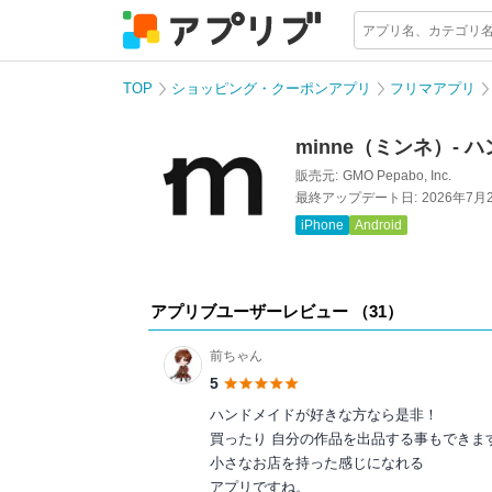
TOP
ショッピング・クーポンアプリ
フリマアプリ
minne（ミンネ）-
販売元:
GMO Pepabo, Inc.
最終アップデート日:
2026年7月
iPhone
Android
アプリブユーザーレビュー （
31
）
前ちゃん
5
ハンドメイドが好きな方なら是非！
買ったり 自分の作品を出品する事もできま
小さなお店を持った感じになれる
アプリですね。