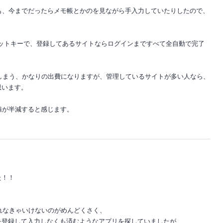
としても、今までだったらメモ帳とかのを見ながら手入力していたりしたので、
ョートカットキーで、登録してあるサイトならログインまですべて全自動で完了
てしまう、かなりの出費になりますが、管理しているサイトが多い人なら、
思います。
用価値が半減すると感じます。
た！！
入れなきゃいけないのがめんどくさく、
を登録して入力しなくも済むようなアプリを探していましたが