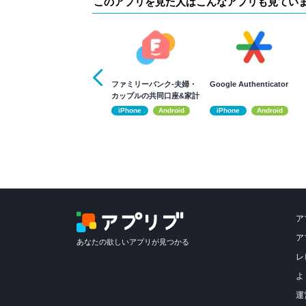
このアプリを見た人はこんなアプリも見てい
ファミリーバンク-夫婦・
Google Authenticator
カップルの共同口座&家計
簿アプリ
iPhone
Android
iPhone
Android
ア
ア
あなたの欲しいアプリが見つかる
レ
よ
運