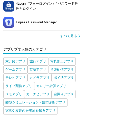
4Login（フォーログイン）/ パスワード管
理とログイン
Enpass Password Manager
すべて見る
アプリブで人気のカテゴリ
家計簿アプリ
旅行アプリ
写真加工アプリ
ゲームアプリ
英語アプリ
音楽配信アプリ
テレビアプリ
カメラアプリ
ポイ活アプリ
ライブ配信アプリ
カロリー計算アプリ
メモアプリ
カーナビアプリ
自撮りアプリ
髪型シミュレーション・髪型診断アプリ
家族や友達の居場所を知るアプリ