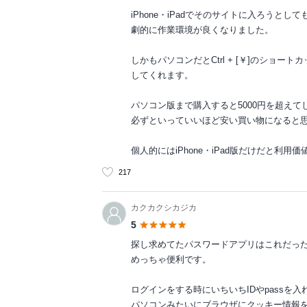
iPhone・iPadでそのサイトに入ろう
劇的に作業環境が良くなりました。
しかもパソコンだとCtrl + [￥]のシ
してくれます。
パソコン版まで購入すると5000円を超え
必ずといっていいほど安い買い物になると
個人的にはiPhone・iPad版だけだと利
217
カクカクシカジカ
5
探し求めてたパスワードアプリはこれだっ
めっちゃ便利です。
ログインをする時にいちいちIDやpassを
パソコンみたいにブラウザにクッキー情報