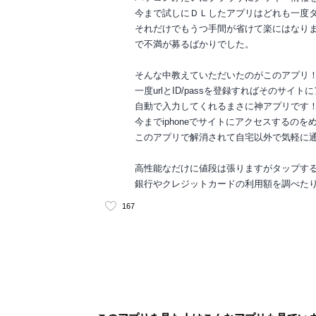
今まで試しにＤＬしたアプリはどれも一度
それだけでもうつ手間が省けて楽にはなりま
で不満が募るばかりでした。
そんな中教えていただいたのがこのアプリ
一度urlとID/passを登録すればそのサイ
自動で入力してくれるまさに神アプリです
今までiphoneでサイトにアクセスするの
このアプリで解消されて自宅以外で気軽に
高性能なだけに値段は張りますがタップす
銀行やクレジットカードの利用額を調べた
167