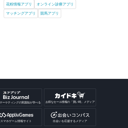
花粉情報アプリ
オンライン診療アプリ
マッチングアプリ
競馬アプリ
obe Acrobat
Bitwarden パスワードマ
Twilio Authy
Das
eader：PDFの編集と変
ネージャー
ージ
iPhone
Android
iPhone
Android
iPhone
Android
iPh
お得なセール情報の「買い時」メディア
マーケティングの実践知が学べる
スマホゲーム情報サイト
出会いを応援するメディア