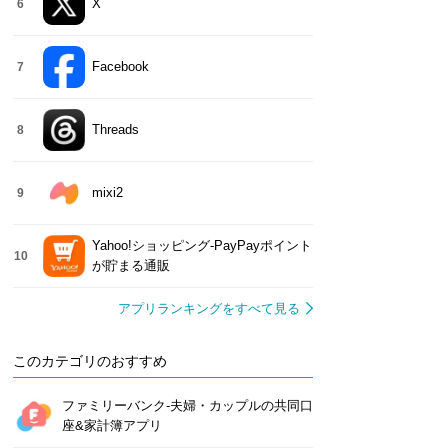
X
6
Facebook
7
Threads
8
mixi2
9
Yahoo!ショッピング-PayPayポイント
10
が貯まる通販
アプリランキングをすべて見る
このカテゴリのおすすめ
ファミリーバンク-夫婦・カップルの共同口
座&家計簿アプリ