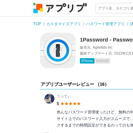
TOP
カスタマイズアプリ
パスワード管理アプリ
1
1Password - Passwo
販売元:
AgileBits Inc.
最終アップデート日:
2023年2月
iPhone
Android
アプリブユーザーレビュー （
16
）
うってぃ
5
色んなパスワード管理使ったけど、無料の
サイト上でのパスワード入力がスムーズで
クするまでの時間設定ができるのってのも