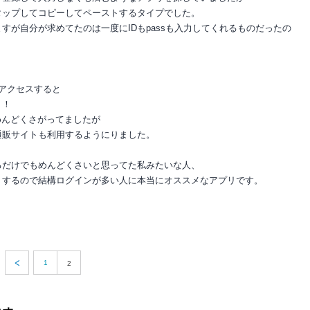
タップしてコピーしてペーストするタイプでした。
すが自分が求めてたのは一度にIDもpassも入力してくれるものだったの
！
トにアクセスすると
！！
をめんどくさがってましたが
通販サイトも利用するようにりました。
るだけでもめんどくさいと思ってた私みたいな人、
りするので結構ログインが多い人に本当にオススメなアプリです。
1
2