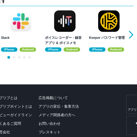
ます
Slack
ボイスレコーダー - 録音
Keeper パスワード管理
Ad
アプリ & ボイスメモ
R
換
iPhone
Android
iPhone
Android
iPhone
Android
プリブとは
広告掲載について
プリブポイントとは
アプリの宣伝・集客方法
アプリ
ビューガイドライン
メディア関係者の方へ
くあるご質問
お問い合わせ
営会社
プレスキット