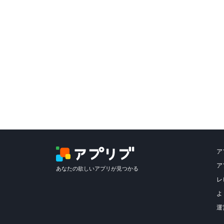
ア
ア
あなたの欲しいアプリが見つかる
レ
よ
運