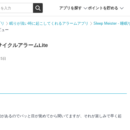
アプリを探す
ポイントを貯める
プリ
眠りが浅い時に起こしてくれるアラームアプリ
Sleep Meister -
レビュー
 睡眠サイクルアラームLite
月5日
能があるのでパッと目が覚めてから聞いてますが、それが楽しみで早く起