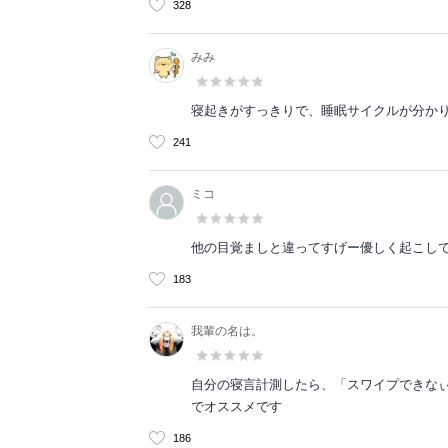
328
みみ
寝起きがすっきりで、睡眠サイクルが分かり
241
ミコ
他の目覚ましと違ってすげー優しく起こし
183
我輩の名は。
自分の寝言計測したら、「スワイプできな
でオススメです
186