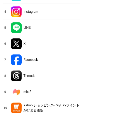
Instagram
4
LINE
5
X
6
Facebook
7
Threads
8
mixi2
9
Yahoo!ショッピング-PayPayポイント
10
が貯まる通販