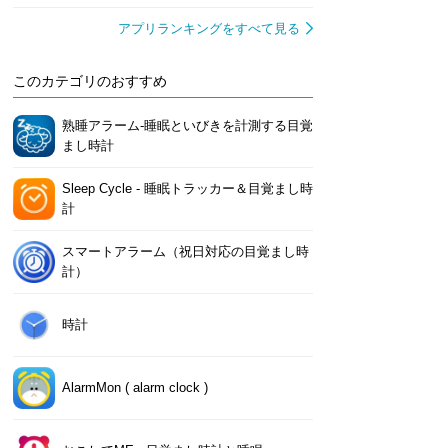
アプリランキングをすべて見る
このカテゴリのおすすめ
熟睡アラーム‐睡眠といびきを計測する目覚
まし時計
Sleep Cycle - 睡眠トラッカー＆目覚まし時
計
スマートアラーム（祝日対応の目覚まし時
計）
ogle Health (Fitbit)
Pokémon Sleep
CARADA
Slee
ーク
時計
iPhone
Android
iPhone
Android
iPhone
Android
iPh
AlarmMon ( alarm clock )