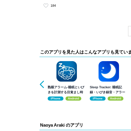
184
このアプリを見た人はこんなアプリも見てい
熟睡アラーム‐睡眠といび
Sleep Tracker: 睡眠記
きを計測する目覚まし時
録・いびき録音・アラー
計
ム
iPhone
Android
iPhone
Android
Naoya Araki のアプリ