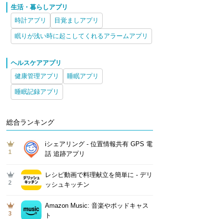
生活・暮らしアプリ
時計アプリ
目覚ましアプリ
眠りが浅い時に起こしてくれるアラームアプリ
ヘルスケアアプリ
健康管理アプリ
睡眠アプリ
睡眠記録アプリ
総合ランキング
iシェアリング - 位置情報共有 GPS 電
1
話 追跡アプリ
レシピ動画で料理献立を簡単‪に - デリ
2
ッシュキッチン
Amazon Music: 音楽やポッドキャス
3
ト