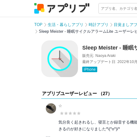
TOP
生活・暮らしアプリ
時計アプリ
目覚ましア
Sleep Meister - 睡眠サイクルアラームLite ユーザー
Sleep Meister -
販売元:
Naoya Araki
最終アップデート日:
2022年10
iPhone
アプリブユーザーレビュー （
27
）
☆
気分良く起きれるし、寝言とか録音する機
きるのが好きになりました*\(^o^)/*