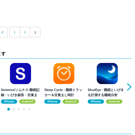
1
2
3
ます
Somnus/ソムナス-睡眠記
Sleep Cycle - 睡眠トラッ
ShutEye - 睡眠といびき
Go
録・いびき録音・目覚ま
カー＆目覚まし時計
を計測する睡眠分析
し
iPhone
Android
iPhone
Android
iPhone
Android