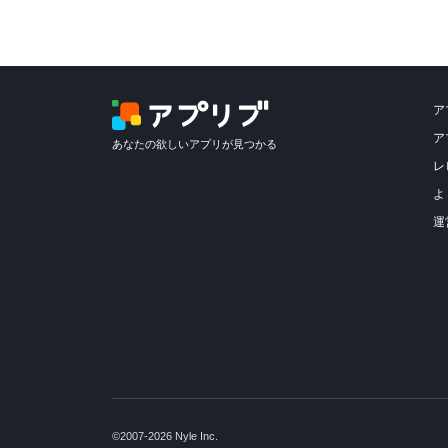
ア
ア
あなたの欲しいアプリが見つかる
レ
よ
運
©2007-2026 Nyle Inc.