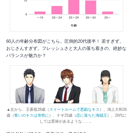
60人の年齢分布図がこちら。圧倒的20代後半！ 若すぎず。
おじさんすぎず。フレッシュさと大人の落ち着きの、絶妙な
バランスが魅力か？
▲左から、王蒼龍28歳（
スイートルームで悪戯なキス
）、鴻上大和26
歳（
誓いのキスは突然に
）、ナギ25歳（
恋に落ちた海賊王
）。20代に
しては貫禄があるような……。