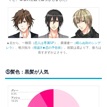
▲左から、一柳昴（
恋人は専属SP
）、廣瀬遼一（
眠らぬ街のシンデ
レラ
）、蛭川拓斗（
怪盗X★恋の予告状
）。前髪は眉より下、後ろは
長すぎずがよさそう。
⑤髪色：黒髪が人気