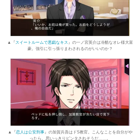
▲『
スイートルームで悪戯なキス
』の一ノ宮英介は冷酷なオレ様大富
豪。強引に引っ張りまわされるのがいいのか？
▲『
恋人は公安刑事
』の加賀兵吾はドS教官。こんなことを自分がや
ったら、思いっきりビンタされそうだ……。