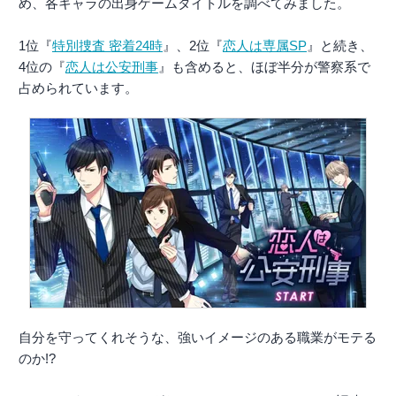
め、各キャラの出身ゲームタイトルを調べてみました。
1位『
特別捜査 密着24時
』、2位『
恋人は専属SP
』と続き、
4位の『
恋人は公安刑事
』も含めると、ほぼ半分が警察系で
占められています。
自分を守ってくれそうな、強いイメージのある職業がモテる
のか!?