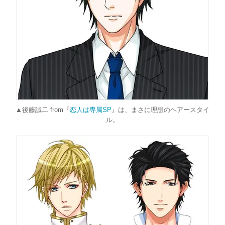
▲後藤誠二 from『
恋人は専属SP
』は、まさに理想のヘアースタイ
ル。