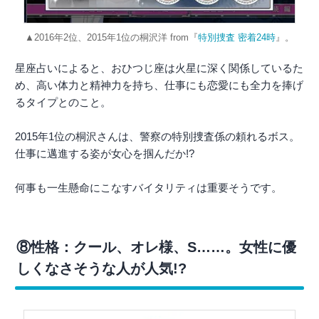
▲2016年2位、2015年1位の桐沢洋 from『
特別捜査 密着24時
』。
星座占いによると、おひつじ座は火星に深く関係しているた
め、高い体力と精神力を持ち、仕事にも恋愛にも全力を捧げ
るタイプとのこと。
2015年1位の桐沢さんは、警察の特別捜査係の頼れるボス。
仕事に邁進する姿が女心を掴んだか!?
何事も一生懸命にこなすバイタリティは重要そうです。
⑧性格：クール、オレ様、S……。女性に優
しくなさそうな人が人気!?