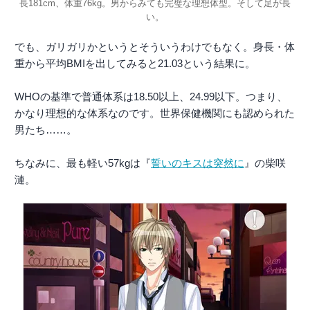
長181cm、体重76kg。男からみても完璧な理想体型。そして足が長
い。
でも、ガリガリかというとそういうわけでもなく。身長・体
重から平均BMIを出してみると21.03という結果に。
WHOの基準で普通体系は18.50以上、24.99以下。つまり、
かなり理想的な体系なのです。世界保健機関にも認められた
男たち……。
ちなみに、最も軽い57kgは『
誓いのキスは突然に
』の柴咲
漣。