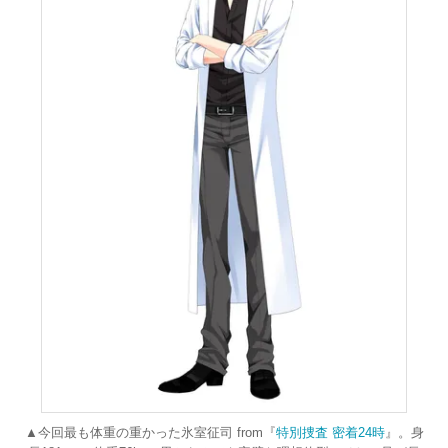
▲今回最も体重の重かった氷室征司 from『
特別捜査 密着24時
』。身