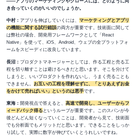
――アプリのマーケティングやグロースには、どのように向
き合っていくのがいいのでしょうか。
中村：
アプリを伸ばしていくには、
マーケティングとアプリ
の機能に関する試行錯誤
の両方が重要です。技術面に関して
は弊社の場合、開発用フレームワークとして「React
Native」を使って、iOS、Android、ウェブの全プラットフォ
ームをスピーディに改良しています。
長沼：
プロダクトマネージャーとしては、作る工程と売る工
程を切り離すことは避けるべきだと思います。そこを分けて
しまうと、いいプロダクトを作れないし、うまく売ることも
できません。
お互いの工程を理解せずに、「とりあえずお金
をかけて売ればいい」というのは悪手
です。
東海：
開発視点で答えると、
高速で開発し、ユーザーからフ
ィードバック得る
というループが重要です。このスパンが今
後どんどん短くなっていくことは、開発者から見て、技術面
でも分析面でもメリットだと思います。できることをしっか
り試して、実際に数字が伸びていくとうれしいですね。