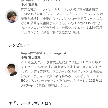
株式会社テラーノベル CTO
中村 智将氏
株式会社テラーノベルCTO。100万人の作家が生み出す
1000万作品のIPプラットフォーム『テラーノベル』の技術
基盤を統括し、小説からマンガ、ショートドラマへとつな
がるIP展開を技術面から支える。Go／Google Cloudによ
るバックエンド開発を軸に、推薦システムや、LLMを活用
したコンテンツ評価・制作支援に取り組む。
インタビュアー
Repro株式会社 App Evangelist
中野 竜太郎氏
2017年楽天グループ株式会社に新卒入社、ECコンサルタ
ントとして200社以上の事業者を伴走支援。個人事業主と
して、メディア運営、プロの占い師を経てノバセル株式会
社でマーケティング責任者を務める。その後、ソーシャル
ECアプリのマーケティング/グロースを担当し、2023年11
月にReproに参画。趣味はポケカ。
▼『テラードラマ』とは？