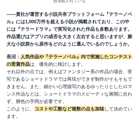
数掲載されている
――貴社が運営する小説共有プラットフォーム『テラーノベ
ル』には1,000万件を超える小説が掲載されており、この中
には『テラードラマ』で実写化された作品も多数あります。
作品選びはアプリの成否を大きく左右すると思いますが、膨
大な小説群から原作をどのように選んでいるのでしょうか。
長沼：
人気作品や『テラーノベル』内で実施したコンテスト
の受賞作品
は、優先的に検討します。
それ以外の点では、例えばファンタジー系の作品の場合、実
写であるショートドラマでは再現ができず制作がそもそもで
きません。また、細かい心理描写のあるゆったりとしたロマ
ンス作品などは、ショートドラマのスピーディな展開に合わ
ず、脚色の手間が必要です。
このように、
コストや工数など複数の点も加味
して決めてい
ます。