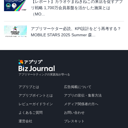
【レポート】カラオケまねきねこの来店を促すアプ
リ戦略 1,700万会員基盤を活かした施策とは
（MO...
アプリマーケター必読、KPI設計をどう再考する？
MOBILE STARS 2025 Summer 森...
アプリマーケティングの実践知が学べる
アプリブとは
広告掲載について
アプリブポイントとは
アプリの宣伝・集客方法
レビューガイドライン
メディア関係者の方へ
よくあるご質問
お問い合わせ
運営会社
プレスキット