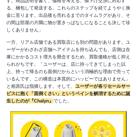
す。商品説明を書く、価格を考える、値下げ交渉に対応す
る、梱包して発送する。これらのステップを経てようやく換
金に至ります。出品後も売れるまでのタイムラグがあり、そ
の間は部屋の片隅に物が置きっぱなしになることも決して珍
しくありません」
一方、リアル店舗である買取店にも別の問題があります。ユ
ーザーがわざわざ店舗へアイテムを持ち込んでも、店側は在
庫にかかるコスト増大を懸念するため、買取価格が低く抑え
られがちです。「ユーザーは、店に持ってきてしまった以
上、持って帰るのも面倒だからという消極的な理由で売って
いるんです。この構造は本質的にハッピーではありません」
と相原氏は指摘します。そして、
ユーザーが各リセールサー
ビスに抱く「面倒くさい」というペインを解消するために誕
生したのが『Chalyn』
でした。