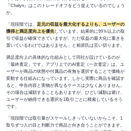
『Chalyn』はこのトレードオフをどう捉えているのでしょう
か。
「現段階では、
足元の収益を最大化するよりも、ユーザーの
獲得と満足度向上を優先
しています。結果的に99％以上の取
引で収益が確保できていますが、ただ収益の最大化に重きを
置いているわけではありません」と相原氏は言い切ります。
満足度向上の具体的な仕組みとして同社が設けているのが
「最終査定」です。アプリ上でのAI査定（一次査定）は、ユ
ーザーが商品の状態や付属品の有無を選択することで価格が
変動する仕組みになっています。しかし実際に商品を確認す
ると、申告内容と実物が異なるケースは少なくありません。
その場合は減額することもありますが、ひどい減額は避け、
ユーザーが納得できる選択を1取引ごとに模索しているそう
です。
「現段階では取引量がスケールしきっていないからこそ、1
取引ずつ人の目と判断力で商品と向き合うことができます。