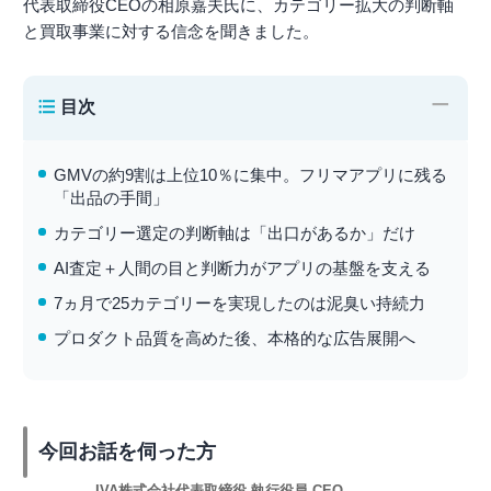
代表取締役CEOの相原嘉夫氏に、カテゴリー拡大の判断軸
と買取事業に対する信念を聞きました。
−
目次
GMVの約9割は上位10％に集中。フリマアプリに残る
「出品の手間」
カテゴリー選定の判断軸は「出口があるか」だけ
AI査定＋人間の目と判断力がアプリの基盤を支える
7ヵ月で25カテゴリーを実現したのは泥臭い持続力
プロダクト品質を高めた後、本格的な広告展開へ
今回お話を伺った方
IVA株式会社代表取締役 執行役員 CEO