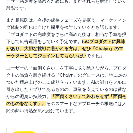
ーザー満足度を高めるためにも、まだそれらを解消していく
段階です」
また相原氏は、今後の成長フェーズを見据え、マーケティン
グ体制の強化に向けた採用を検討しているとも話します。
「プロダクトの完成度をさらに高めた後は、相当な予算を投
下して広告運用をしていく予定です。
toCプロダクトに興味
があり、大胆な挑戦に惹かれる方は、ぜひ『Chalyn』のマ
ーケターとしてジョインしてもらいたい
ですね」
ユーザーの「面倒くさい」を丁寧に取り除きながら、プロダ
クトの品質を磨き続ける『Chalyn』のグロースは、地に足の
ついた積み上げの上に成り立っています。AIの能力をフルに
引き出したアプリであるものの、事業を支えているのは昔な
がらの泥臭い持続力。
「面倒くさい」で終わらせず「面倒そ
のものをなくす」。
そのスマートなアプローチの根底には人
間の熱い情熱が流れ続けています。