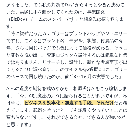
ありました。でも私の判断でDay1からずっとやると決めて
いた。実際に手を動かしてくれたのは、事業開発
（BizDev）チームのメンバーです」と相原氏は振り返りま
す。
「特に複雑だったカテゴリーはブランドバッグやジュエリー
ですね。これらはブランド名、モデル、状態、付属品の有
無、さらに同じバッグでも色によって価格が変わる。そうし
た変数を洗い出し、査定ロジックを設計するのは簡単な作業
ではありません。リサーチし、設計し、新たな考慮事項が出
てくるたびに調べ直す。このサイクルを2週間に1カテゴリー
のペースで回し続けたのが、前半3～4ヵ月の実態でした」
AIへの過度な期待を戒めながら、相原氏はAIをこう総括しま
す。「今、AIは魔法のように語られることが多いですが、私
は単に、
ビジネスを効率化・加速する手段、それだけ
だと考
えています。武器を持ったとしても泥臭くやっていくことは
変わらないですし、それができる会社、できる人が強いのだ
と思います」