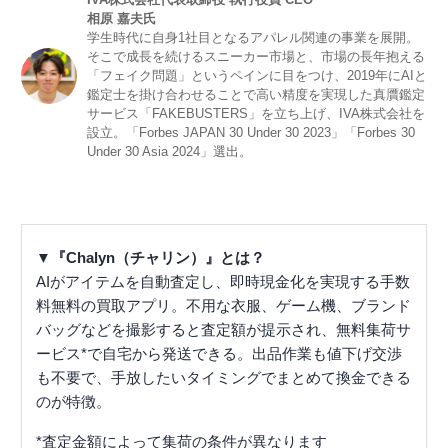
相原 嘉夫氏
学生時代に自身1社目となるアパレル関連の事業を展開。
そこで成長を続けるスニーカー市場と、市場の長年抱える
「フェイク問題」というペインに目をつけ、2019年にAIと
鑑定士を掛け合わせることで高い精度を実現した真贋鑑定
サービス「FAKEBUSTERS」を立ち上げ、IVA株式会社を
設立。「Forbes JAPAN 30 Under 30 2023」「Forbes 30
Under 30 Asia 2024」選出。
▼『Chalyn（チャリン）』とは？
AIがアイテムを自動査定し、即時現金化を実現する手数
料無料の買取アプリ。不用な衣服、ゲーム機、ブランド
バッグなどを撮影すると査定額が提示され、無料集荷サ
ービス*で自宅から発送できる。出品作業も値下げ交渉
も不要で、手放したいタイミングでまとめて換金できる
のが特徴。
*査定金額によって集荷の条件が異なります