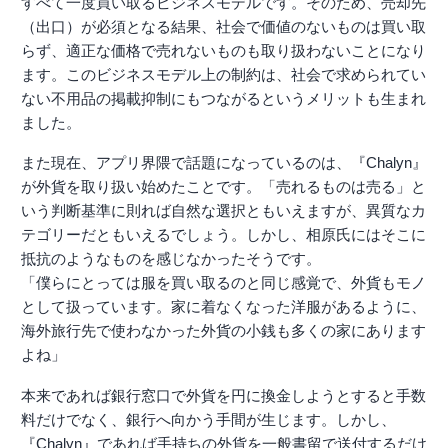
すべて一度買い取るビジネスモデルです。そのため、売却先
（出口）が必須となる結果、社会で価値のないものは買い取
らず、適正な価格で売れないものも取り扱わないことになり
ます。このビジネスモデル上の制約は、社会で求められてい
ない不用品の掲載抑制にもつながるというメリットも生まれ
ました。
また現在、アプリ界隈で話題になっているのは、『Chalyn』
が外貨を取り扱い始めたことです。「売れるものは売る」と
いう判断基準に則れば自然な選択ともいえますが、異質なカ
テゴリーだともいえるでしょう。しかし、相原氏にはそこに
抵抗のようなものを感じなかったそうです。
「僕らにとっては服を買い取るのと同じ感覚で、外貨もモノ
として扱っています。家に着なくなった洋服があるように、
海外旅行先で使わなかった外貨の小銭も多くの家にあります
よね」
本来であれば銀行窓口で外貨を円に換金しようとすると手数
料だけでなく、銀行へ向かう手間が生じます。しかし、
『Chalyn』であれば手持ちの外貨を一般書留で送付するだけ