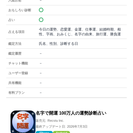
－
六星占術
おもしろい診断
占い
今日の運勢、恋愛運、金運、仕事運、結婚時期、相
占える項目
性、字画、おみくじ、名字の由来、旅行運、勝負運
氏名、性別、診断する日
鑑定方法
－
鑑定履歴
－
チャット機能
－
ユーザー登録
－
共有機能
－
有料プラン
名字で開運 100万人の運勢診断占い
販売元:
Recstu Inc.
最終アップデート日:
2026年7月3日
iPhone
Android