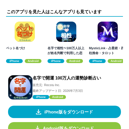
このアプリを見た人はこんなアプリも見ています
ペット名づけ
名字で相性〜100万人以上
MysticLink - 占星術・四
が姓名判断で利用した恋
柱推命・タロット
愛診断〜
iPhone
Android
iPhone
Android
iPhone
Android
名字で開運 100万人の運勢診断占い
販売元:
Recstu Inc.
最終アップデート日:
2026年7月3日
iPhone
Android
iPhone版をダウンロード
Android版をダウンロード