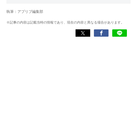
かつては財布がスタンプカードでパンパンだったが、徐々
にアプリ派へとシフト。毎日お得情報をチェックしつつ、
執筆：アプリブ編集部
ユーザー目線で「本当に役立つアプリ」を紹介している。
※記事の内容は記載当時の情報であり、現在の内容と異なる場合があります。