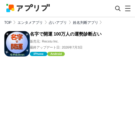
TOP
エンタメアプリ
占いアプリ
姓名判断アプリ
名字で開運 100万人の運勢診断占い
販売元:
Recstu Inc.
最終アップデート日:
2026年7月3日
iPhone
Android