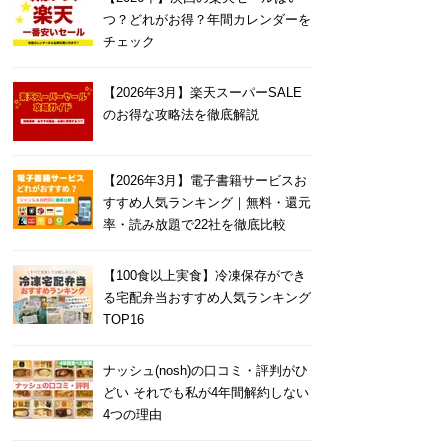
つ？どれがお得？年間カレンダーを
チェック
【2026年3月】楽天スーパーSALE
のお得な攻略法を徹底解説
【2026年3月】電子書籍サービスお
すすめ人気ランキング｜無料・還元
率・読み放題で22社を徹底比較
【100食以上実食】冷凍保存ができ
る宅配弁当おすすめ人気ランキング
TOP16
ナッシュ(nosh)の口コミ・評判がひ
どい それでも私が4年間解約しない
4つの理由