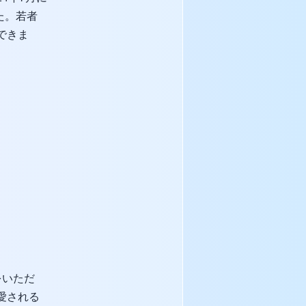
た。若者
できま
会をいただ
愛される