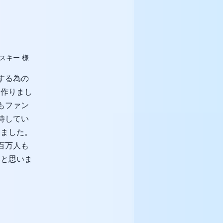
スキー 様
する為の
を作りまし
もファン
待してい
きました。
百万人も
いと思いま