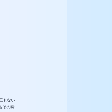
工もない
もその瞬