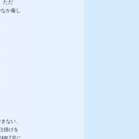
。ただ
かなか厳し
できない、
仕掛けを
24年7月に