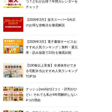
つ？どれがお得？年間カレンダーを
チェック
【2026年3月】楽天スーパーSALE
のお得な攻略法を徹底解説
【2026年3月】電子書籍サービスお
すすめ人気ランキング｜無料・還元
率・読み放題で22社を徹底比較
【100食以上実食】冷凍保存ができ
る宅配弁当おすすめ人気ランキング
TOP16
ナッシュ(nosh)の口コミ・評判がひ
どい それでも私が4年間解約しない
4つの理由