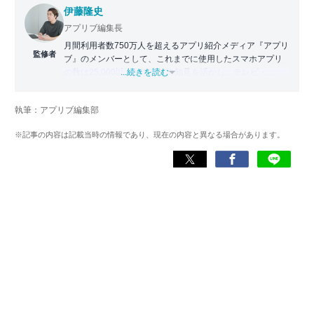
伊藤隆史
アプリブ編集長
月間利用者数750万人を超えるアプリ紹介メディア『アプリ
監修者
ブ』のメンバーとして、これまでに使用したスマホアプリ
の数は25,000以上。アプリの知見を活かし、テレビ・
...続きを読む
Web・ラジオなどのメディアに出演。
【メディア出演歴】日本テレビ『午前0時の森』（人生効率
執筆：アプリブ編集部
化アプリの紹介）、TBS『サタプラ』（スマホライフが変
わる神アプリの紹介）、J-WAVE『STEP ONE』（今話題の
※記事の内容は記載当時の情報であり、現在の内容と異なる場合があります。
スマホアプリ）他
Wikipedia
X(旧：Twitter）