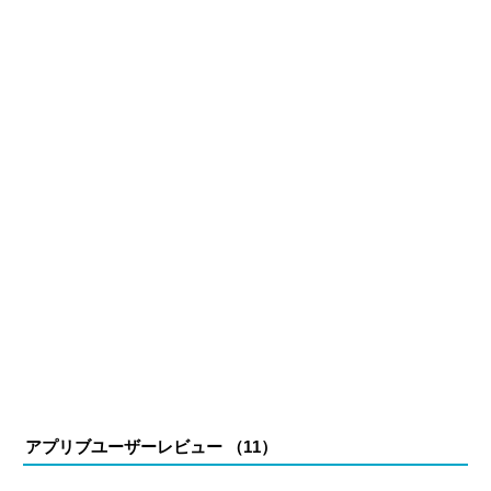
やすく伝える」がモットー。
アプリブユーザーレビュー （
11
）