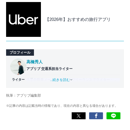
【2026年】おすすめの旅行アプリ
プロフィール
高橋秀人
アプリブ 交通系担当ライター
ライター
大手自動車メーカーを経て、フリーランスでライター・編
...続きを読む
集者どちらも経験。PC1台で仕事をしながら拠点を持たな
い生活スタイル、いわゆるデジタルノマドとなり日本一周
執筆：アプリブ編集部
旅をスタート。走行距離42,000km・活動期間500日以上か
けて47都道府県を制覇。
※記事の内容は記載当時の情報であり、現在の内容と異なる場合があります。
現在はアプリブでSEOライターとして活動しており、これ
までにレビューしたアプリは900件以上。日本一周中に20
種類以上ナビアプリを利用した経験があり、イチオシはや
はり『Google マップ』。「重要な内容をシンプルにわかり