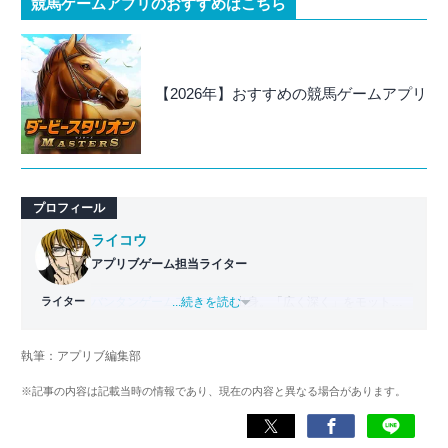
競馬ゲームアプリのおすすめはこちら
【2026年】おすすめの競馬ゲームアプリ
プロフィール
ライコウ
アプリブゲーム担当ライター
ライター
バンタンゲームアカデミー
...続きを読む
出身。「広く深く」をモットー
に、あらゆるジャンルのゲームに精通する筋金入りのゲー
マー。プレイ済みタイトルは2,000本を超えており、アプリ
執筆：アプリブ編集部
ゲームだけでも1,000本以上。ゲーム開発者を目指した経験
もあり、ゲームの深い理解を持つ。現在はゲームを遊び尽
※記事の内容は記載当時の情報であり、現在の内容と異なる場合があります。
くして面白さを引き出し、人々に伝えるためゲームライタ
ーへと転向。