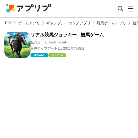
TOP
ゲームアプリ
ギャンブル・カジノアプリ
競馬ゲームアプリ
競
リアル競馬ジョッキー - 競馬ゲーム
販売元:
Tsuyoshi Sasaki
最終アップデート日:
2026年7月5日
iPhone
Android