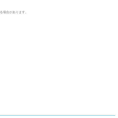
わるほか、ゲーム公式から名指しで攻略記事依頼を受けるなど、執筆の正確性
ている。現在は、アプリブでゲーム関連のコンテンツを豊富に執筆中。
る場合があります。