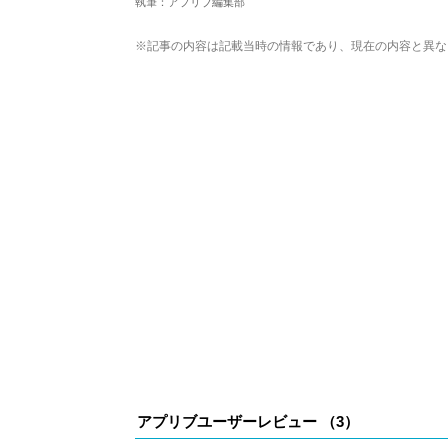
執筆：アプリブ編集部
複数のゲームメディアの立ち上げや運営に携
や専門知識の深さは業界内でも高く評価され
※記事の内容は記載当時の情報であり、現在の内容と異な
アプリブユーザーレビュー （
3
）