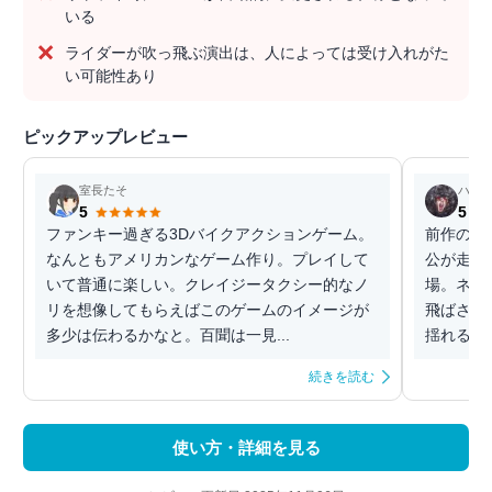
いる
ライダーが吹っ飛ぶ演出は、人によっては受け入れがた
い可能性あり
ピックアップレビュー
室長たそ
ハル
5
5
ファンキー過ぎる3Dバイクアクションゲーム。
前作の失
なんともアメリカンなゲーム作り。プレイして
公が走る
いて普通に楽しい。クレイジータクシー的なノ
場。ネバ
リを想像してもらえばこのゲームのイメージが
飛ばされ
多少は伝わるかなと。百聞は一見...
揺れるバ
続きを読む
使い方・詳細を見る