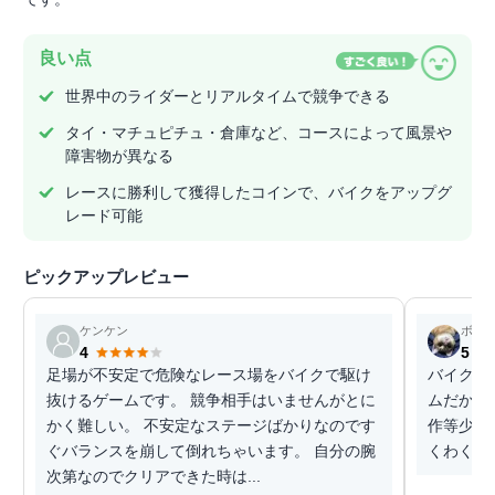
良い点
世界中のライダーとリアルタイムで競争できる
タイ・マチュピチュ・倉庫など、コースによって風景や
障害物が異なる
レースに勝利して獲得したコインで、バイクをアップグ
レード可能
ピックアップレビュー
ケンケン
ボム
4
5
足場が不安定で危険なレース場をバイクで駆け
バイクを
抜けるゲームです。 競争相手はいませんがとに
ムだから
かく難しい。 不安定なステージばかりなのです
作等少し
ぐバランスを崩して倒れちゃいます。 自分の腕
くわくで
次第なのでクリアできた時は...