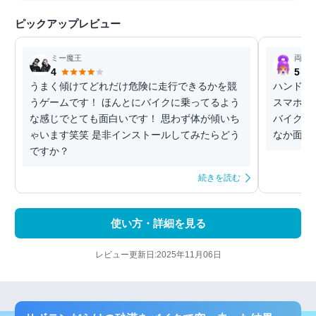
ピックアップレビュー
ミー魔王
両儀
4
5
うまく傾けてどれだけ危険に走行できるかを競
ハンドル辺
うゲームです！ ほんとにバイクに乗ってるよう
スマホを
な感じでとても面白いです！ 思わず体が傾いち
バイク系
ゃいます笑笑 是非インストールしてみたらどう
なか面白
ですか？
続きを読む
使い方・詳細を見る
レビュー更新日:2025年11月06日