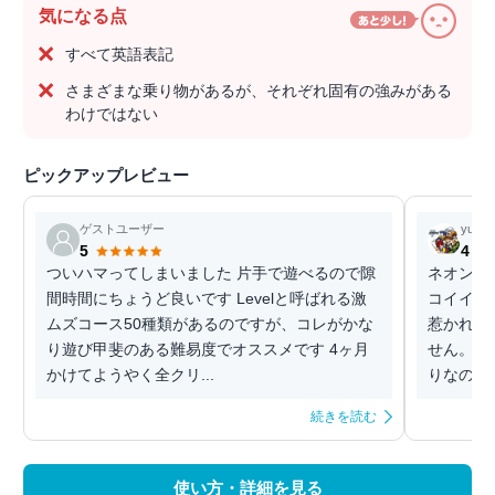
気になる点
すべて英語表記
さまざまな乗り物があるが、それぞれ固有の強みがある
わけではない
ピックアップレビュー
ゲストユーザー
yuy
5
4
ついハマってしまいました 片手で遊べるので隙
ネオンが
間時間にちょうど良いです Levelと呼ばれる激
コイイラ
ムズコース50種類があるのですが、コレがかな
惹かれま
り遊び甲斐のある難易度でオススメです 4ヶ月
せん。し
かけてようやく全クリ...
りなので
続きを読む
使い方・詳細を見る