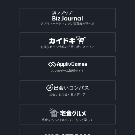
動画圧縮アプリ
船の位置情報アプリ
アルバムアプリ
通話アプリ
青空文庫アプリ
アクスタアプリ
バカラアプリ
地形図アプリ
面接練習アプリ
漢字検索アプリ
写真投稿SNSアプリ
星座占いアプリ
音楽SNSアプリ
おもしろい診断アプリ総合
2048系ゲームアプリ
おもしろ加工アプリ
ギャンブルアプリ
バドミントンゲームアプリ
植物図鑑アプリ
GIF作成アプリ
写真保存アプリ
SNS一括投稿アプリ
雑誌アプリ
チンチロリンアプリ
履歴書作成アプリ
国語辞典アプリ
手相占いアプリ
恋愛診断アプリ
パズルボブル系ゲームアプリ
バレーゲームアプリ
ギャンブルアプリ総合
動画ファイル形式変換アプリ
芸術・文化アプリ
アプリマーケティングの実践知が学べる
同じ写真を探すアプリ
匿名SNSアプリ
読書記録・本棚管理アプリ
就活アプリ
姓名判断アプリ
性格診断アプリ
モンスト系ゲームアプリ
ビリヤードゲームアプリ
パチンコ・パチスロアプリ
動画反転アプリ
絵を描くアプリ
質問SNSアプリ
絵本アプリ
サブカルチャーアプリ
転職アプリ
風水アプリ
不思議のダンジョン系アプリ
宝くじアプリ
動画モザイクアプリ
お得なセール情報の「買い時」メディア
芸術鑑賞アプリ
アバターSNSアプリ
VTuberアプリ
テレビアプリ
バイト探しアプリ
四柱推命アプリ
3Dサンドボックスアプリ
公営ギャンブルアプリ
動画分割アプリ
デザインアプリ
テレビアプリ総合
インターンアプリ
タロットアプリ
オタクアプリ
クラロワ系対戦ゲームアプリ
動画に文字を入れるアプリ
スマホゲーム情報サイト
TV番組表アプリ
人材派遣求人情報アプリ
動物占いアプリ
オタクアプリ総合
アーチャー伝説系ゲームアプリ
写真を動画にするアプリ
テレビリモコンアプリ
おみくじアプリ
動画を写真にするアプリ
出会いを応援するメディア
電話・チャット占いアプリ
宅食をもっとおいしく、もっと楽しく