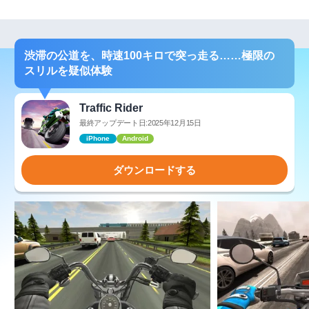
渋滞の公道を、時速100キロで突っ走る……極限の
スリルを疑似体験
Traffic Rider
最終アップデート日:2025年12月15日
iPhone
Android
ダウンロードする