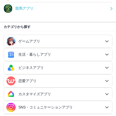
競馬アプリ
カテゴリから探す
ゲームアプリ
生活・暮らしアプリ
ゲームアプリ総合
RPGアプリ
ビジネスアプリ
生活・暮らしアプリ総合
RPGアプリ総合
アクションゲームアプリ
ファイナンスアプリ
恋愛アプリ
ビジネスアプリ総合
王道RPGアプリ
アクションゲームアプリ総合
シミュレーションアプリ
家計簿アプリ
日記アプリ
タスク管理アプリ
カスタマイズアプリ
恋愛アプリ総合
アクションRPGアプリ
2Dアクションアプリ
ふるさと納税アプリ
シミュレーションアプリ総合
対戦・協力ゲームアプリ
日記アプリ総合
行動記録アプリ
タスク管理アプリ総合
QRコードアプリ
マッチングアプリ
SNS・コミュニケーションアプリ
シミュレーションRPGアプリ
カスタマイズアプリ総合
3Dアクションアプリ
貯金アプリ
育成シミュレーションアプリ
SNS感覚の日記アプリ
対戦・協力ゲームアプリ総合
シューティングゲームアプリ
個人タスク管理アプリ
行動記録アプリ総合
ポイ活アプリ
QRコードアプリ総合