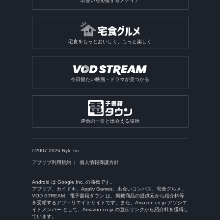
出会いを応援するメディア
宅食をもっとおいしく、もっと楽しく
今日観たい映画・ドラマが見つかる
運命の一冊と出会える場所
©2007-2026 Nyle Inc.
アプリブ利用規約
個人情報保護方針
Android は Google Inc. の商標です。
アプリブ、カイドキ、Appliv Games、出会いコンパス、宅食グルメ、
VOD STREAM、電子書籍タウン は、掲載商品の提供元から紹介料等
を受領するアフィリエイトサイトです。また、Amazon.co.jp アソシエ
イトメンバー として、Amazon.co.jp の宣伝リンクから紹介料を獲得し
ています。