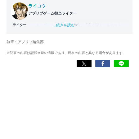
ライコウ
アプリブゲーム担当ライター
ライター
バンタンゲームアカデミー
...続きを読む
出身。「広く深く」をモットー
に、あらゆるジャンルのゲームに精通する筋金入りのゲー
マー。プレイ済みタイトルは2,000本を超えており、アプリ
執筆：アプリブ編集部
ゲームだけでも1,000本以上。ゲーム開発者を目指した経験
もあり、ゲームの深い理解を持つ。現在はゲームを遊び尽
※記事の内容は記載当時の情報であり、現在の内容と異なる場合があります。
くして面白さを引き出し、人々に伝えるためゲームライタ
ーへと転向。
複数のゲームメディアの立ち上げや運営に携わるほか、ゲ
ーム公式から名指しで攻略記事依頼を受けるなど、執筆の
正確性や専門知識の深さは業界内でも高く評価されてい
る。現在は、アプリブでゲーム関連のコンテンツを豊富に
執筆中。