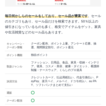
毎日何かしらのセールをしており、セール品が豊富です
。セール
のカテゴリもあり、セール品だけを検索できます。50％以上の
値引きになっているものも多く、格安でアイテムをゲット。家具
や生活雑貨などのセール品もあります。
クーポン配布、ポイント上量、アンケート応募、抽
キャンペーン・
選、期間限定割引、ポイント還元
クーポン情報
独自ポイント
ポイント機能
ファッション、日用品、食品、家具・収納・インテリ
ア、寝具、コスメ・美容、健康・ダイエット、看護師
取扱ジャンル
制服・ナースウェア、くらしのプロ道具
クレジットカード、払込用紙払い、代金引換払い、P
ayPay、楽天ペイ、メルペイ、ドコモd払い、au PA
決済方法
Y、ソフトバンクまとめて支払い
通販
クーポン配信