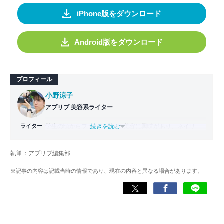
iPhone版をダウンロード
Android版をダウンロード
プロフィール
小野涼子
アプリブ 美容系ライター
ライター
学生の頃からファッションや美容に興味があり、ネイリス
...続きを読む
ト技能検定２級、ジェルネイル技能検定上級を取得して、
ネイリストとして勤務。その後ファッションにも興味が出
執筆：アプリブ編集部
たため、アパレル系ECサイトのライターを経験。アプリブ
入社後は、美容や写真加工などのジャンルを専門に、最新
※記事の内容は記載当時の情報であり、現在の内容と異なる場合があります。
の美容トレンドに特化したライターとして活躍している。
現在は美容の知識を活かして、自撮りアプリ
『BeautyPlus』に詳しいライターとして記事執筆に専念。
男女問わず自分の魅力を最大限に見せられる手助けになる
よう、わかりやすく丁寧をモットーに記事を執筆してい