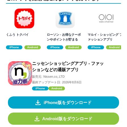
くふう トクバイ
ローソン - お得なクーポ
マルイ - ショッピング フ
ンやポイントが貯まる
ァッションアプリ
iPhone
Android
iPhone
Android
iPhone
Android
ニッセンショッピングアプリ - ファッ
ションなどの通販アプリ
販売元:
Nissen.co,.LTD
最終アップデート日:
2026年8月6日
iPhone
Android
iPhone版をダウンロード
Android版をダウンロード