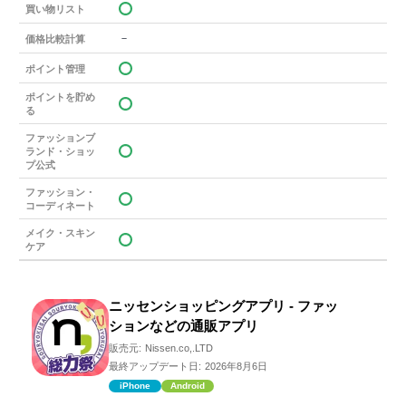
買い物リスト
－
価格比較計算
ポイント管理
ポイントを貯め
る
ファッションブ
ランド・ショッ
プ公式
ファッション・
コーディネート
メイク・スキン
ケア
ニッセンショッピングアプリ - ファッ
ションなどの通販アプリ
販売元:
Nissen.co,.LTD
最終アップデート日:
2026年8月6日
iPhone
Android