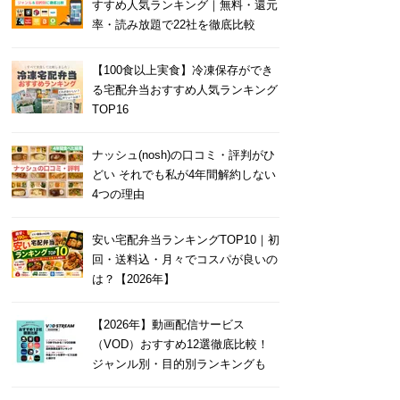
すすめ人気ランキング｜無料・還元
率・読み放題で22社を徹底比較
【100食以上実食】冷凍保存ができ
る宅配弁当おすすめ人気ランキング
TOP16
ナッシュ(nosh)の口コミ・評判がひ
どい それでも私が4年間解約しない
4つの理由
安い宅配弁当ランキングTOP10｜初
回・送料込・月々でコスパが良いの
は？【2026年】
【2026年】動画配信サービス
（VOD）おすすめ12選徹底比較！
ジャンル別・目的別ランキングも