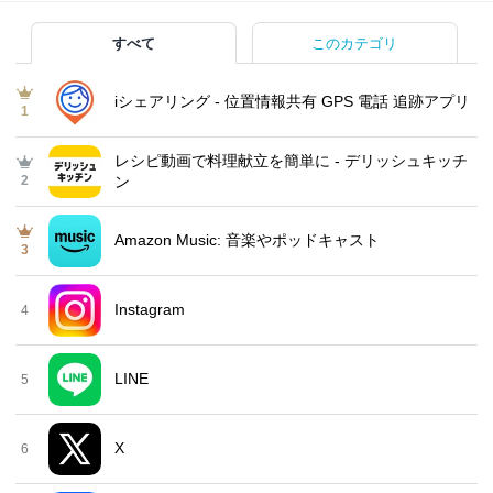
すべて
このカテゴリ
iシェアリング - 位置情報共有 GPS 電話 追跡アプリ
1
レシピ動画で料理献立を簡単‪に - デリッシュキッチ
2
ン
Amazon Music: 音楽やポッドキャスト
3
Instagram
4
LINE
5
X
6