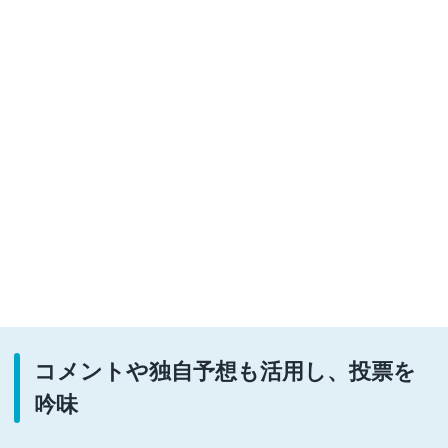
コメントや独自予想も活用し、投票を
吟味