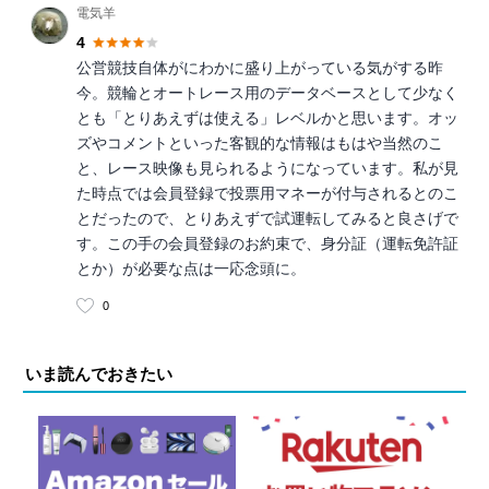
電気羊
4
公営競技自体がにわかに盛り上がっている気がする昨
今。競輪とオートレース用のデータベースとして少なく
とも「とりあえずは使える」レベルかと思います。オッ
ズやコメントといった客観的な情報はもはや当然のこ
と、レース映像も見られるようになっています。私が見
た時点では会員登録で投票用マネーが付与されるとのこ
とだったので、とりあえずで試運転してみると良さげで
す。この手の会員登録のお約束で、身分証（運転免許証
とか）が必要な点は一応念頭に。
0
いま読んでおきたい