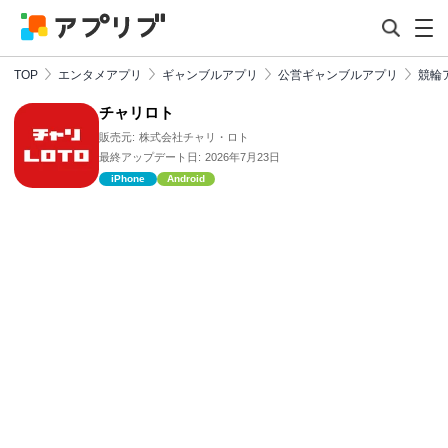
TOP
エンタメアプリ
ギャンブルアプリ
公営ギャンブルアプリ
競輪
チャリロト
販売元:
株式会社チャリ・ロト
最終アップデート日:
2026年7月23日
iPhone
Android