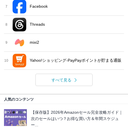
Facebook
7
Threads
8
mixi2
9
Yahoo!ショッピング-PayPayポイントが貯まる通販
10
すべて見る
人気のコンテンツ
【保存版】2026年Amazonセール完全攻略ガイド｜
次のセールはいつ？お得な買い方＆年間スケジュ
ー...