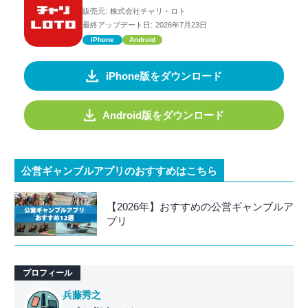
販売元:
株式会社チャリ・ロト
最終アップデート日:
2026年7月23日
iPhone
Android
iPhone版をダウンロード
Android版をダウンロード
公営ギャンブルアプリのおすすめはこちら
【2026年】おすすめの公営ギャンブルア
プリ
プロフィール
兵藤秀之