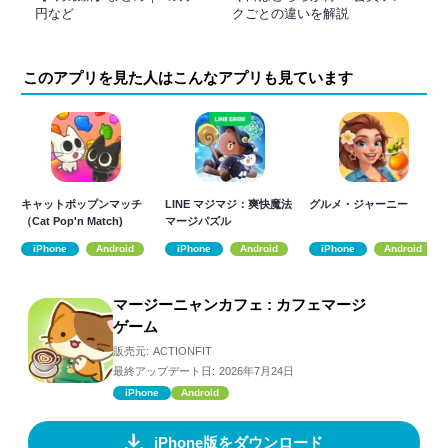
円など
クごとの違いを解説
このアプリを見た人はこんなアプリも見ています
キャットポップンマッチ
LINE マジマジ：爽快魔法
グルメ・ジャーニー
（Cat Pop'n Match)
マージパズル
iPhone
Android
iPhone
Android
iPhone
Android
マージーニャンカフェ : カフェマージ
ゲーム
販売元:
ACTIONFIT
最終アップデート日:
2026年7月24日
iPhone
Android
iPhone版をダウンロード