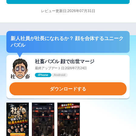
レビュー更新日:2026年07月31日
新人社員が社長になれるか？ 顔を合体するユニーク
パズル
社畜パズル 顔で出世マージ
最終アップデート日:2026年7月24日
iPhone
Android
ダウンロードする