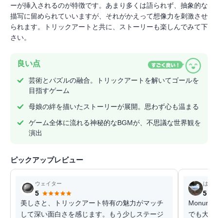
ーが挿入されるのが特徴です。あまり多くは語られず、抽象的な
描写に留められていいますが、それがかえって想像力を刺激させ
られます。トリックアートと共に、ストーリーも楽しんでみて下
さい。
良い点
芸術とパズルの融合。トリックアートを解いてゴールを
目指すゲーム
母娘の絆を描いたストーリーが展開。思わず心も温まる
ゲーム全体に流れる神秘的なBGMが、不思議な世界観を
演出
ピックアップレビュー
ウェイター
はる
5
5
美しさと、トリックアート特有の魅力がマッチ
Monum
して深い面白さを感じます。もう少しステージ
でも大丈