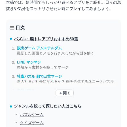
本稿では、短時間でもしっかり遊べるアプリをご紹介。日々の息
抜きや気分をスッキリさせたい時にプレイしてみましょう。
目次
パズル・脳トレアプリ
おすすめ50選
脱出ゲーム アムステルダム
撮影した画面とメモを行き来しながら謎を解く
LINE マジマジ
祭壇から素材を召喚してマージ
社畜パズル 顔で出世マージ
新人社員が社長になれるか？ 顔を合体するユニークパズル
単語パズル
＋開く
言葉や日本の美しさ いくつもの言葉がつながり、ひとつの意味となる
ジャンルを絞って探したい人はこちら
パズルゲーム
クイズゲーム