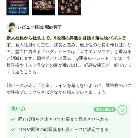
レビュー担当:堀紗智子
新入社員から社長まで、9段階の昇進を目指す落ち物パズルで
す
。新入社員から主任、課長と進み、最上位の社長を作ればクリ
ア。盤面に居座る「バグ」ピースは「天才エンジニア」と重ねる
と消滅します。四半期ごとに回る「Q運命ルーレット」では、全
員昇格やリストラなどの目が飛び出し、好調な盤面が一瞬でひっ
くり返ることも。
顔ピースが赤い「倒産」ラインを超えないように、障害物のバグ
や降格ブロックをさばきながら積んでいきましょう。
良い点
同じ役職を合体させて社長まで昇進させられる
自分や同僚の顔写真を社員ピースに設定できる