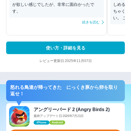
が欲しい感じでしたが、非常に面白かったで
しめる部
す。
ちゃくち
い。 ここ.
続きを読む
使い方・詳細を見る
レビュー更新日:2025年11月07日
怒れる鳥達が帰ってきた にっくき豚から卵を取り
返せ！
アングリーバード 2 (Angry Birds 2)
最終アップデート日:2026年7月21日
iPhone
Android