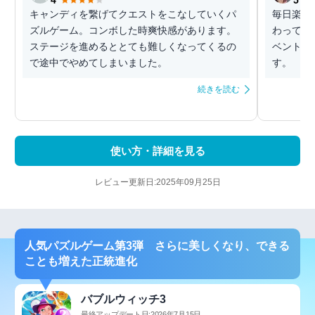
4
5
キャンディを繋げてクエストをこなしていくパ
毎日楽し
ズルゲーム。コンボした時爽快感があります。
わってる
ステージを進めるととても難しくなってくるの
ベントも
で途中でやめてしまいました。
す。
続きを読む
使い方・詳細を見る
レビュー更新日:2025年09月25日
人気パズルゲーム第3弾 さらに美しくなり、できる
ことも増えた正統進化
バブルウィッチ3
最終アップデート日:2026年7月15日