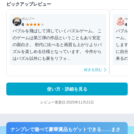
ピックアップレビュー
ボムゾー
ruby
4
4
バブルを飛ばして消していくパズルゲーム。 こ
バブルを
のゲームは第三弾の作品ということもあり安定
ーム。バ
の面白さ。 初代に比べると画質も上がりよりパ
します。
ズルを楽しめる仕様となっています。 今作から
に自分で
はパズル以外にも家をリフォ...
来るので嬉
続きを読む
使い方・詳細を見る
レビュー更新日:2025年11月21日
ナンプレで遊べて豪華賞品もゲットできる……まさ