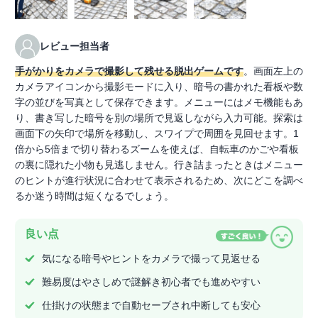
レビュー担当者
手がかりをカメラで撮影して残せる脱出ゲームです
。画面左上の
カメラアイコンから撮影モードに入り、暗号の書かれた看板や数
字の並びを写真として保存できます。メニューにはメモ機能もあ
り、書き写した暗号を別の場所で見返しながら入力可能。探索は
画面下の矢印で場所を移動し、スワイプで周囲を見回せます。1
倍から5倍まで切り替わるズームを使えば、自転車のかごや看板
の裏に隠れた小物も見逃しません。行き詰まったときはメニュー
のヒントが進行状況に合わせて表示されるため、次にどこを調べ
るか迷う時間は短くなるでしょう。
良い点
気になる暗号やヒントをカメラで撮って見返せる
難易度はやさしめで謎解き初心者でも進めやすい
仕掛けの状態まで自動セーブされ中断しても安心