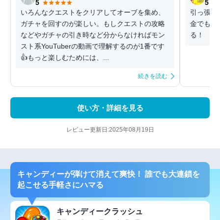
5
5
いろんなクエストをクリアしてオーブを集め、
引っ張る
ガチャを回すのが楽しい。もしクエストの攻略
金でも沢
などやガチャの引き時など分からなければモン
る！
スト系YouTuberの動画で理解するのが1番です
👍もっと楽しむためには、...
続きを読む
使い方・詳細を見る
レビュー更新日:2025年08月19日
キャンディーが弾けて消えて爽快！ 誰でも大連鎖を
起こせる手軽さにハマる
キャンディークラッシュ