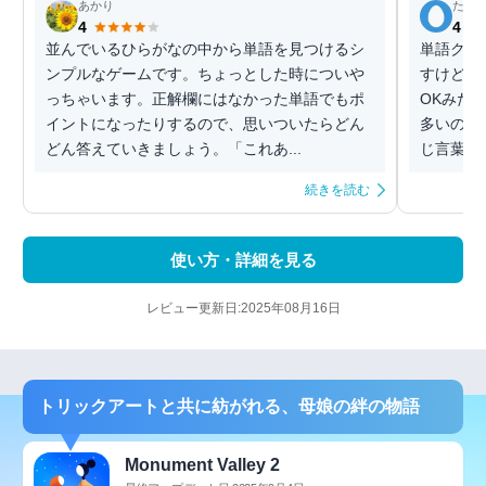
あかり
たか
4
4
並んでいるひらがなの中から単語を見つけるシ
単語クロ
ンプルなゲームです。ちょっとした時についや
すけど、
っちゃいます。正解欄にはなかった単語でもポ
OKみた
イントになったりするので、思いついたらどん
多いので
どん答えていきましょう。「これあ...
じ言葉が
続きを読む
使い方・詳細を見る
レビュー更新日:2025年08月16日
トリックアートと共に紡がれる、母娘の絆の物語
Monument Valley 2