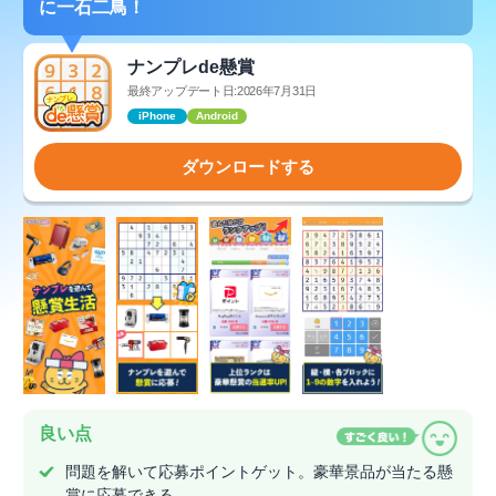
に一石二鳥！
ナンプレde懸賞
最終アップデート日:2026年7月31日
iPhone
Android
ダウンロードする
良い点
問題を解いて応募ポイントゲット。豪華景品が当たる懸
賞に応募できる