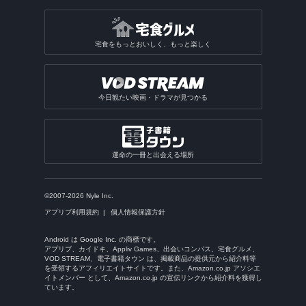
宅食をもっとおいしく、もっと楽しく
今日観たい映画・ドラマが見つかる
運命の一冊と出会える場所
©2007-2026 Nyle Inc.
アプリブ利用規約
個人情報保護方針
Android は Google Inc. の商標です。
アプリブ、カイドキ、Appliv Games、出会いコンパス、宅食グルメ、
VOD STREAM、電子書籍タウン は、掲載商品の提供元から紹介料等
を受領するアフィリエイトサイトです。また、Amazon.co.jp アソシエ
イトメンバー として、Amazon.co.jp の宣伝リンクから紹介料を獲得し
ています。