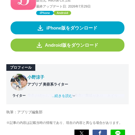
販売元:
Recruit Co.,Ltd.
最終アップデート日:
2026年7月29日
iPhone
Android
iPhone版をダウンロード
Android版をダウンロード
プロフィール
小野涼子
アプリブ 美容系ライター
ライター
学生の頃からファッションや美容に興味があり、ネイリス
...続きを読む
ト技能検定２級、ジェルネイル技能検定上級を取得して、
ネイリストとして勤務。その後ファッションにも興味が出
執筆：アプリブ編集部
たため、アパレル系ECサイトのライターを経験。アプリブ
入社後は、美容や写真加工などのジャンルを専門に、最新
※記事の内容は記載当時の情報であり、現在の内容と異なる場合があります。
の美容トレンドに特化したライターとして活躍している。