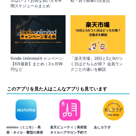
ルはいつ？お得な買い方＆年
程・買う順番の注意点
間スケジュールまとめ
Kindle Unlimitedキャンペーン
「楽天市場」18日と5と0のつ
【8月最新】まとめ｜3ヵ月99
く日はどちらが得？ 会員ラン
円など
クごとの違いを解説
このアプリを見た人はこんなアプリも見ています
minimo（ミニモ）- 美
楽天ビューティ｜美容室
あしカラダ
容・ネイル・髪型の美容
ネイルヘアサロン予約で