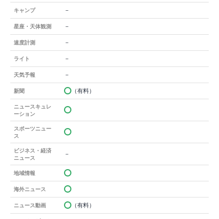
－
キャンプ
－
星座・天体観測
－
速度計測
－
ライト
－
天気予報
（有料）
新聞
ニュースキュレ
ーション
スポーツニュー
ス
ビジネス・経済
－
ニュース
地域情報
海外ニュース
（有料）
ニュース動画