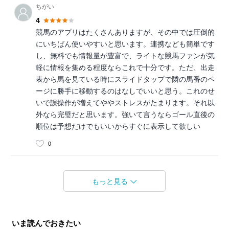
ちがい
4
競馬のアプリはたくさんありますが、その中では圧倒的
にいちばん使いやすいと思います。連携なども簡単です
し、無料でも情報量が豊富で、ライトな競馬ファンが気
軽に情報を集める程度ならこれで十分です。ただ、出走
表から馬を見ている時にスライドタップで隣の馬番のペ
ージに勝手に移動するのはなしでいいと思う。これのせ
いで誤操作が増えてややストレスがたまります。それ以
外なら完璧だと思います。強いて言うならゴール直後の
順位は予想だけでもいいからすぐに表示して欲しい
0
もっと見る
いま読んでおきたい