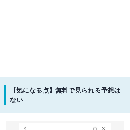
【気になる点】無料で見られる予想は
ない