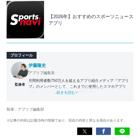
【2026年】おすすめのスポーツニュース
アプリ
プロフィール
伊藤隆史
アプリブ編集長
月間利用者数750万人を超えるアプリ紹介メディア『アプリ
監修者
ブ』のメンバーとして、これまでに使用したスマホアプリ
の数は25,000以上。アプリの知見を活かし、テレビ・
...続きを読む
Web・ラジオなどのメディアに出演。
【メディア出演歴】日本テレビ『午前0時の森』（人生効率
執筆：アプリブ編集部
化アプリの紹介）、TBS『サタプラ』（スマホライフが変
わる神アプリの紹介）、J-WAVE『STEP ONE』（今話題の
※記事の内容は記載当時の情報であり、現在の内容と異なる場合があります。
スマホアプリ）他
Wikipedia
X(旧：Twitter）