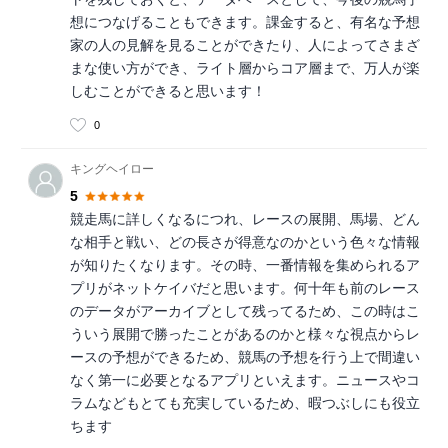
想につなげることもできます。課金すると、有名な予想
家の人の見解を見ることができたり、人によってさまざ
まな使い方ができ、ライト層からコア層まで、万人が楽
しむことができると思います！
0
キングヘイロー
5
競走馬に詳しくなるにつれ、レースの展開、馬場、どん
な相手と戦い、どの長さが得意なのかという色々な情報
が知りたくなります。その時、一番情報を集められるア
プリがネットケイバだと思います。何十年も前のレース
のデータがアーカイブとして残ってるため、この時はこ
ういう展開で勝ったことがあるのかと様々な視点からレ
ースの予想ができるため、競馬の予想を行う上で間違い
なく第一に必要となるアプリといえます。ニュースやコ
ラムなどもとても充実しているため、暇つぶしにも役立
ちます