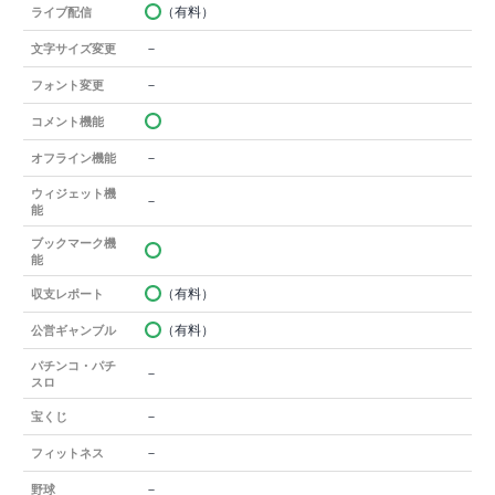
（有料）
ライブ配信
－
文字サイズ変更
－
フォント変更
コメント機能
－
オフライン機能
ウィジェット機
－
能
ブックマーク機
能
（有料）
収支レポート
（有料）
公営ギャンブル
パチンコ・パチ
－
スロ
－
宝くじ
－
フィットネス
－
野球