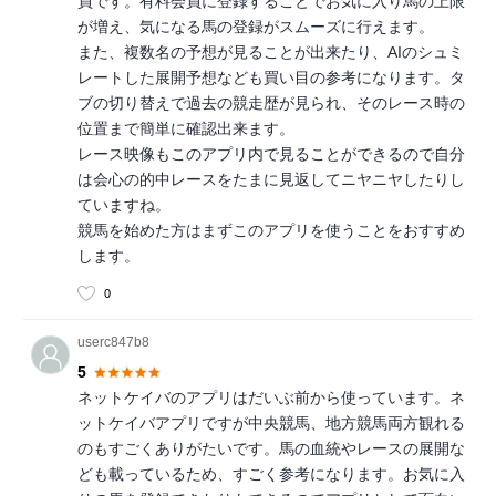
員です。有料会員に登録することでお気に入り馬の上限
が増え、気になる馬の登録がスムーズに行えます。
また、複数名の予想が見ることが出来たり、AIのシュミ
レートした展開予想なども買い目の参考になります。タ
ブの切り替えで過去の競走歴が見られ、そのレース時の
位置まで簡単に確認出来ます。
レース映像もこのアプリ内で見ることができるので自分
は会心の的中レースをたまに見返してニヤニヤしたりし
ていますね。
競馬を始めた方はまずこのアプリを使うことをおすすめ
します。
0
userc847b8
5
ネットケイバのアプリはだいぶ前から使っています。ネ
ットケイバアプリですが中央競馬、地方競馬両方観れる
のもすごくありがたいです。馬の血統やレースの展開な
ども載っているため、すごく参考になります。お気に入