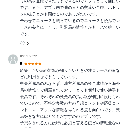
りの馬を登録できたりもできるのでアプリとして面白い
です。また、アプリ内で他の人との交流や予想、パドッ
クの様子とかも聞けるのでありがたいです。
合わせてニュースも載っているのでニュースも読んでレ
ースの参考にしたり、引退馬の情報とかもしれて嬉しい
です。
0
userf07c56
5
応援したい馬の近況が知りたいときや注目レースの前な
どに利用させてもらっています。
中央所属馬のみならず、地方所属馬の競走成績から海外
馬の情報まで網羅されており、とても便利で使い勝手も
最高です。それぞれの競走馬の掲示板が個別に設けられ
ているので、不特定多数の方の予想コメントや応援コメ
ント、マニアックな情報を得られる点も面白いです。競
馬好きな方にはとてもおすすめのアプリです。
予想をされる方には特に必須と言えるほどの情報量なの