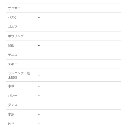
－
サッカー
－
バスケ
－
ゴルフ
－
ボウリング
－
登山
－
テニス
－
スキー
ランニング・陸
－
上競技
－
卓球
－
バレー
－
ダンス
－
水泳
－
釣り