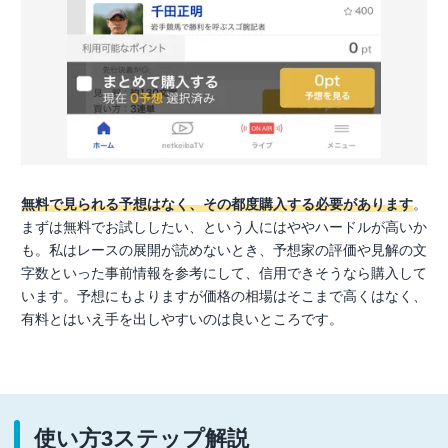
無料で見られる予想はなく、その都度購入する必要があります
。
まずは無料でお試ししたい、という人にはややハードルが高いか
も。私はレースの展開が読めないとき、予想家の評価や見解の文
字数といった事前情報を参考にして、信用できそうなら購入して
います。予想にもよりますが価格の相場はそこまで高くはなく、
有料とはいえ手を出しやすいのは良いところです。
使い方3ステップ解説