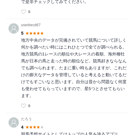
で是非チェックしてみてください。
0
userbecd67
5
地方中央のデータが完備されていて競馬について詳しく
何かを調べたい時にはこれひとつで全てが調べられる。
地方競馬の1レースの順位や大レースの着順、海外種牡
馬が日本の馬と走った時の順位など。競馬好きならなん
でも調べられます。たまに重い時もありますが、これだ
けの膨大なデータを管理していると考えると動いてるだ
けでもすごいなと思います。自分は昔から問題なく何度
も使わせてもらっていますので、星5つとさせてもらい
ます。
0
たろう
4
競馬予想サイトとしてはトップの人気を誇るアプリ