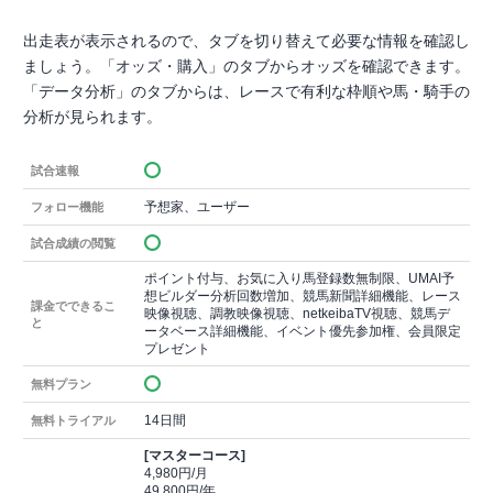
出走表が表示されるので、タブを切り替えて必要な情報を確認し
ましょう。「オッズ・購入」のタブからオッズを確認できます。
「データ分析」のタブからは、レースで有利な枠順や馬・騎手の
分析が見られます。
試合速報
予想家、ユーザー
フォロー機能
試合成績の閲覧
ポイント付与、お気に入り馬登録数無制限、UMAI予
想ビルダー分析回数増加、競馬新聞詳細機能、レース
課金でできるこ
映像視聴、調教映像視聴、netkeibaTV視聴、競馬デ
と
ータベース詳細機能、イベント優先参加権、会員限定
プレゼント
無料プラン
14日間
無料トライアル
[マスターコース]
4,980円/月
49,800円/年