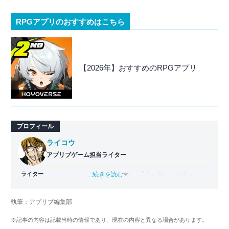
RPGアプリのおすすめはこちら
【2026年】おすすめのRPGアプリ
プロフィール
ライコウ
アプリブゲーム担当ライター
ライター
バンタンゲームアカデミー
...続きを読む
出身。「広く深く」をモットー
に、あらゆるジャンルのゲームに精通する筋金入りのゲー
マー。プレイ済みタイトルは2,000本を超えており、アプリ
執筆：アプリブ編集部
ゲームだけでも1,000本以上。ゲーム開発者を目指した経験
もあり、ゲームの深い理解を持つ。現在はゲームを遊び尽
※記事の内容は記載当時の情報であり、現在の内容と異なる場合があります。
くして面白さを引き出し、人々に伝えるためゲームライタ