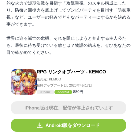
的な火力で短期決戦を目指す「攻撃重視」のスキル構成にした
り、防御と回復力を底上げしてゾンビパーティを目指す「防御重
視」など、ユーザーの好みでどんなパーティーにするかを決める
事ができます。
世界に迫る滅亡の危機、それを阻止しようと奔走する主人公た
ち、最後に待ち受けている敵とは？物語の結末を、ぜひあなたの
目で確かめてください。
RPG リンクオブハーツ - KEMCO
販売元:
KEMCO
最終アップデート日:
2023年4月17日
880円
iPhone
Android
iPhone版は現在、配信が停止されています
Android版をダウンロード