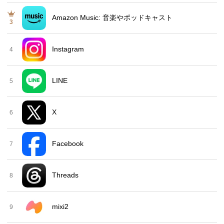
Amazon Music: 音楽やポッドキャスト
3
Instagram
4
LINE
5
X
6
Facebook
7
Threads
8
mixi2
9