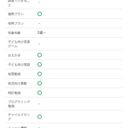
課金でできるこ
－
と
無料プラン
－
有料プラン
2歳～
対象年齢
子ども向け音楽
－
ゲーム
おえかき
子ども向け英語
知育動画
幼児向け算数
時計勉強
プログラミング
－
勉強
チャイルドロッ
ク
－
ミュート機能