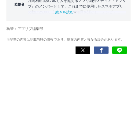
月間利用者数750万人を超えるアプリ紹介メディア『アプリ
監修者
ブ』のメンバーとして、これまでに使用したスマホアプリ
の数は25,000以上。アプリの知見を活かし、テレビ・
...続きを読む
Web・ラジオなどのメディアに出演。
【メディア出演歴】日本テレビ『午前0時の森』（人生効率
執筆：アプリブ編集部
化アプリの紹介）、TBS『サタプラ』（スマホライフが変
わる神アプリの紹介）、J-WAVE『STEP ONE』（今話題の
※記事の内容は記載当時の情報であり、現在の内容と異なる場合があります。
スマホアプリ）他
Wikipedia
X(旧：Twitter）