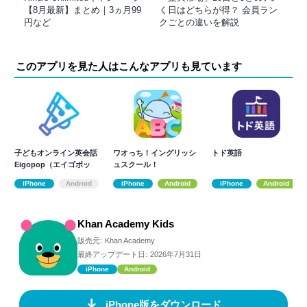
【8月最新】まとめ｜3ヵ月99
く日はどちらが得？ 会員ラン
円など
クごとの違いを解説
このアプリを見た人はこんなアプリも見ています
子どもオンライン英会話
ワオっち！イングリッシ
トド英語
Eigopop（エイゴポッ
ュスクール！
プ）
iPhone
Android
iPhone
Android
iPhone
Android
Khan Academy Kids
販売元:
Khan Academy
最終アップデート日:
2026年7月31日
iPhone
Android
iPhone版をダウンロード