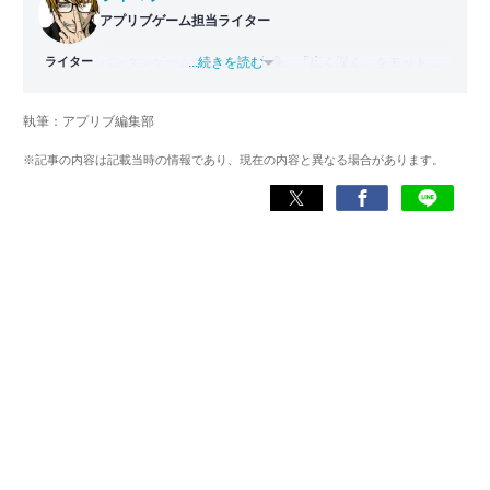
アプリブゲーム担当ライター
ライター
バンタンゲームアカデミー
...続きを読む
出身。「広く深く」をモットー
に、あらゆるジャンルのゲームに精通する筋金入りのゲー
マー。プレイ済みタイトルは2,000本を超えており、アプリ
執筆：アプリブ編集部
ゲームだけでも1,000本以上。ゲーム開発者を目指した経験
もあり、ゲームの深い理解を持つ。現在はゲームを遊び尽
※記事の内容は記載当時の情報であり、現在の内容と異なる場合があります。
くして面白さを引き出し、人々に伝えるためゲームライタ
ーへと転向。
複数のゲームメディアの立ち上げや運営に携わるほか、ゲ
ーム公式から名指しで攻略記事依頼を受けるなど、執筆の
正確性や専門知識の深さは業界内でも高く評価されてい
る。現在は、アプリブでゲーム関連のコンテンツを豊富に
執筆中。