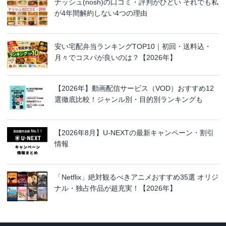
ナッシュ(nosh)の口コミ・評判がひどい それでも私
が4年間解約しない4つの理由
安い宅配弁当ランキングTOP10｜初回・送料込・
月々でコスパが良いのは？【2026年】
【2026年】動画配信サービス（VOD）おすすめ12
選徹底比較！ジャンル別・目的別ランキングも
【2026年8月】U-NEXTの最新キャンペーン・割引
情報
「Netflix」絶対観るべきアニメおすすめ35選 オリジ
ナル・独占作品が超充実！【2026年】