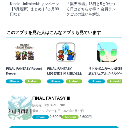
Kindle Unlimitedキャンペーン
「楽天市場」18日と5と0のつ
【8月最新】まとめ｜3ヵ月99
く日はどちらが得？ 会員ラン
円など
クごとの違いを解説
このアプリを見た人はこんなアプリも見ています
FINAL FANTASY Record
FINAL FANTASY
リトルボムガール 爆弾育
Keeper
LEGENDS 光と闇の戦士
成ビジュアルノベルゲー
ム
iPhone
Android
iPhone
Android
iPhone
Android
FINAL FANTASY III
販売元:
SQUARE ENIX
最終アップデート日:
2025年5月27日
2,600円
2,600円
iPhone
Android