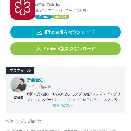
販売元:
Tablet Inc
最終アップデート日:
2026年7月18日
iPhone
Android
iPhone版をダウンロード
Android版をダウンロード
プロフィール
伊藤隆史
アプリブ編集長
月間利用者数750万人を超えるアプリ紹介メディア『アプリ
監修者
ブ』のメンバーとして、これまでに使用したスマホアプリ
の数は25,000以上。アプリの知見を活かし、テレビ・
...続きを読む
Web・ラジオなどのメディアに出演。
【メディア出演歴】日本テレビ『午前0時の森』（人生効率
執筆：アプリブ編集部
化アプリの紹介）、TBS『サタプラ』（スマホライフが変
わる神アプリの紹介）、J-WAVE『STEP ONE』（今話題の