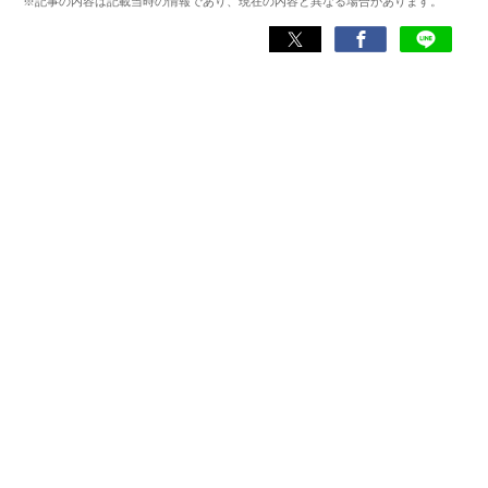
※記事の内容は記載当時の情報であり、現在の内容と異なる場合があります。
スマホアプリ）他
Wikipedia
X(旧：Twitter）