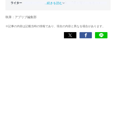
ライター
バンタンゲームアカデミー
...続きを読む
出身。「広く深く」をモットー
に、あらゆるジャンルのゲームに精通する筋金入りのゲー
マー。プレイ済みタイトルは2,000本を超えており、アプリ
執筆：アプリブ編集部
ゲームだけでも1,000本以上。ゲーム開発者を目指した経験
もあり、ゲームの深い理解を持つ。現在はゲームを遊び尽
※記事の内容は記載当時の情報であり、現在の内容と異なる場合があります。
くして面白さを引き出し、人々に伝えるためゲームライタ
ーへと転向。
複数のゲームメディアの立ち上げや運営に携わるほか、ゲ
ーム公式から名指しで攻略記事依頼を受けるなど、執筆の
正確性や専門知識の深さは業界内でも高く評価されてい
る。現在は、アプリブでゲーム関連のコンテンツを豊富に
執筆中。