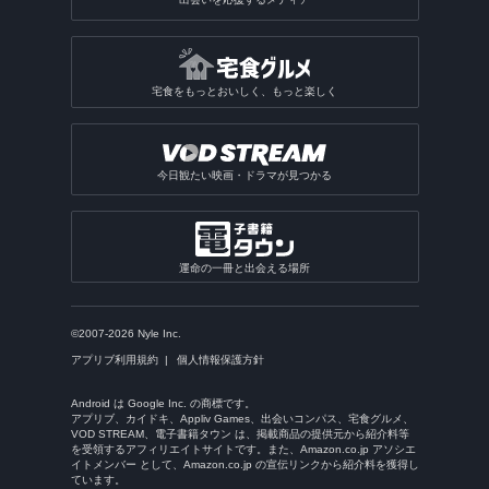
宅食をもっとおいしく、もっと楽しく
今日観たい映画・ドラマが見つかる
運命の一冊と出会える場所
©2007-2026 Nyle Inc.
アプリブ利用規約
個人情報保護方針
Android は Google Inc. の商標です。
アプリブ、カイドキ、Appliv Games、出会いコンパス、宅食グルメ、
VOD STREAM、電子書籍タウン は、掲載商品の提供元から紹介料等
を受領するアフィリエイトサイトです。また、Amazon.co.jp アソシエ
イトメンバー として、Amazon.co.jp の宣伝リンクから紹介料を獲得し
ています。