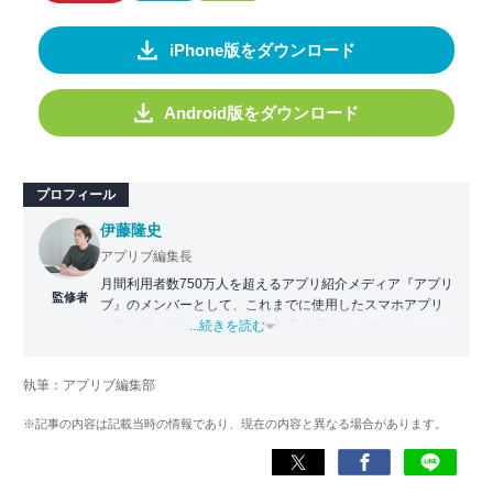
iPhone版をダウンロード
Android版をダウンロード
プロフィール
伊藤隆史
アプリブ編集長
月間利用者数750万人を超えるアプリ紹介メディア『アプリ
監修者
ブ』のメンバーとして、これまでに使用したスマホアプリ
の数は25,000以上。アプリの知見を活かし、テレビ・
...続きを読む
Web・ラジオなどのメディアに出演。
【メディア出演歴】日本テレビ『午前0時の森』（人生効率
執筆：アプリブ編集部
化アプリの紹介）、TBS『サタプラ』（スマホライフが変
わる神アプリの紹介）、J-WAVE『STEP ONE』（今話題の
※記事の内容は記載当時の情報であり、現在の内容と異なる場合があります。
スマホアプリ）他
Wikipedia