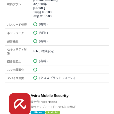
[PRIME MOBILE]
¥2,520/年
有料プラン
[PRIME]
1年目 ¥8,100
年額 ¥13,500
（有料）
パスワード管理
（VPN）
ネットワーク
（有料）
録音機能
セキュリティ対
PIN、権限設定
策
（有料）
盗み見防止
スマホ最適化
（クロスプラットフォーム）
デバイス連携
Avira Mobile Security
販売元:
Avira Holding
最終アップデート日:
2025年10月6日
iPhone
Android