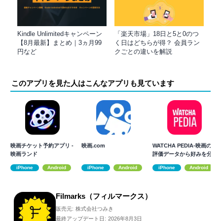
Kindle Unlimitedキャンペーン
「楽天市場」18日と5と0のつ
【8月最新】まとめ｜3ヵ月99
く日はどちらが得？ 会員ラン
円など
クごとの違いを解説
このアプリを見た人はこんなアプリも見ています
映画チケット予約アプリ -
映画.com
WATCHA PEDIA-映画の
映画ランド
評価データから好みを分
析！
iPhone
Android
iPhone
Android
iPhone
Android
Filmarks（フィルマークス）
販売元:
株式会社つみき
最終アップデート日:
2026年8月3日