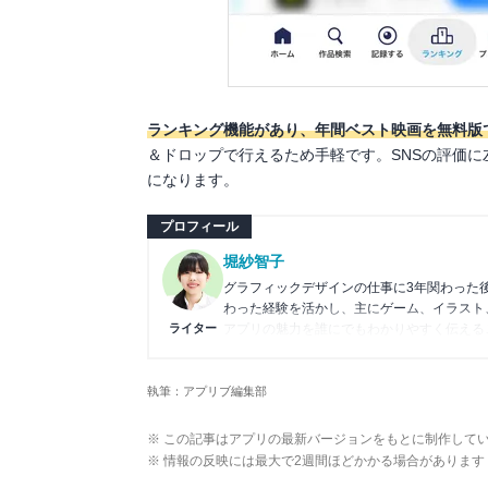
ランキング機能があり、年間ベスト映画を無料版で
＆ドロップで行えるため手軽です。SNSの評価
になります。
プロフィール
堀紗智子
グラフィックデザインの仕事に3年関わった
わった経験を活かし、主にゲーム、イラスト
ライター
アプリの魅力を誰にでもわかりやすく伝える
執筆：アプリブ編集部
※ この記事はアプリの最新バージョンをもとに制作して
※ 情報の反映には最大で2週間ほどかかる場合があります