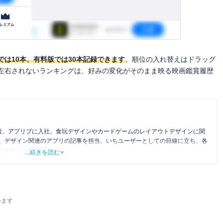
は10本、有料版では30本記録できます
。順位の入れ替えはドラッグ
に左右されないランキングは、好みの変化がそのまま映る映画鑑賞履歴
後、アプリブに入社。食玩デザインやカードゲームのレイアウトデザインに関
、デザイン関連のアプリの記事を担当。いちユーザーとしての目線に立ち、各
ことを心がけている。
...続きを読む
います