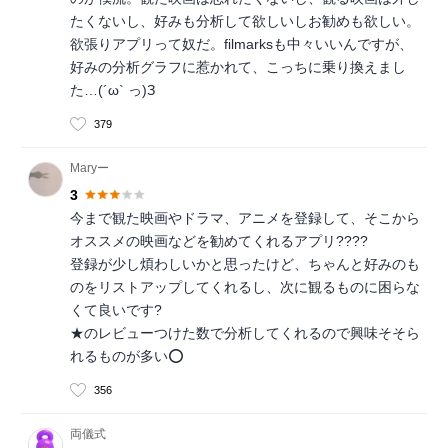
たくないし、好みも分析して欲しいしお勧めも欲しい。
欲張りアプリって奴だ。filmarksも中々いいんですが、
好みの分析グラフに惹かれて、こっちに乗り換えまし
た…(´ω` っ)З
379
Maryー
3
今まで観た映画やドラマ、アニメを登録して、そこから
オススメの映画などを勧めてくれるアプリ????
登録が少し煩わしいかと思ったけど、ちゃんと好みのも
のをリストアップしてくれるし、次に観るものに困らな
くて良いです?
★のレビューつけた数で分析してくれるので興味そそら
れるものが多い⭕
356
両儀式