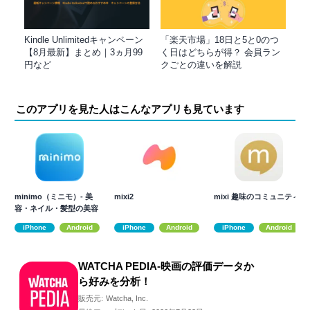
Kindle Unlimitedキャンペーン
「楽天市場」18日と5と0のつ
【8月最新】まとめ｜3ヵ月99
く日はどちらが得？ 会員ラン
円など
クごとの違いを解説
このアプリを見た人はこんなアプリも見ています
minimo（ミニモ）- 美
mixi2
mixi 趣味のコミュニティ
容・ネイル・髪型の美容
サロン予約
iPhone
Android
iPhone
Android
iPhone
Android
WATCHA PEDIA-映画の評価データか
ら好みを分析！
販売元:
Watcha, Inc.