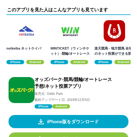
このアプリを見た人はこんなアプリも見ています
netkeiba ネットケイバ
WINTICKET（ウィンチケ
楽天競馬 - 地方競馬 全場
ット）-競輪/オートレース
のネット投票ができる競
予想
馬アプリ
iPhone
Android
iPhone
Android
iPhone
Android
オッズパーク-競馬/競輪/オートレース
予想/ネット投票アプリ
販売元:
Odds Park
最終アップデート日:
2024年12月5日
iPhone
Android
iPhone版をダウンロード