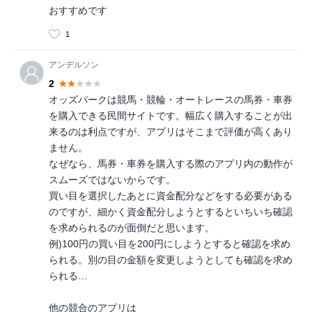
おすすめです
1
アンデルソン
2
オッズパークは競馬・競輪・オートレースの馬券・車券
を購入できる民間サイトです。幅広く購入することが出
来るのは利点ですが、アプリはそこまで評価が高くあり
ません。
なぜなら、馬券・車券を購入する際のアプリ内の動作が
スムーズではないからです。
買い目を選択したあとに資金配分などをする必要がある
のですが、細かく資金配分しようとするといちいち確認
を求められるのが面倒だと思います。
例)100円の買い目を200円にしようとすると確認を求め
られる。別の目の金額を変更しようとしても確認を求め
られる…
他の競合のアプリは