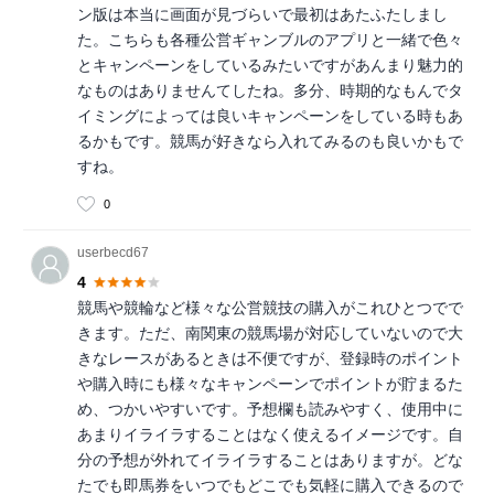
ン版は本当に画面が見づらいで最初はあたふたしまし
た。こちらも各種公営ギャンブルのアプリと一緒で色々
とキャンペーンをしているみたいですがあんまり魅力的
なものはありませんてしたね。多分、時期的なもんでタ
イミングによっては良いキャンペーンをしている時もあ
るかもです。競馬が好きなら入れてみるのも良いかもで
すね。
0
userbecd67
4
競馬や競輪など様々な公営競技の購入がこれひとつでで
きます。ただ、南関東の競馬場が対応していないので大
きなレースがあるときは不便ですが、登録時のポイント
や購入時にも様々なキャンペーンでポイントが貯まるた
め、つかいやすいです。予想欄も読みやすく、使用中に
あまりイライラすることはなく使えるイメージです。自
分の予想が外れてイライラすることはありますが。どな
たでも即馬券をいつでもどこでも気軽に購入できるので