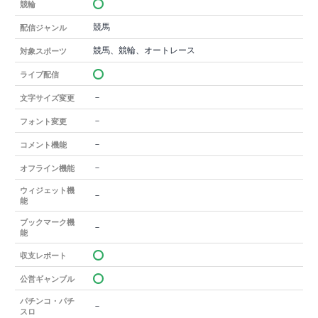
競輪
競馬
配信ジャンル
競馬、競輪、オートレース
対象スポーツ
ライブ配信
－
文字サイズ変更
－
フォント変更
－
コメント機能
－
オフライン機能
ウィジェット機
－
能
ブックマーク機
－
能
収支レポート
公営ギャンブル
パチンコ・パチ
－
スロ