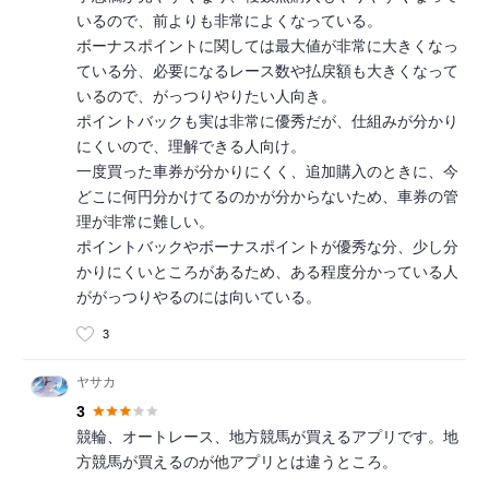
いるので、前よりも非常によくなっている。
ボーナスポイントに関しては最大値が非常に大きくなっ
ている分、必要になるレース数や払戻額も大きくなって
いるので、がっつりやりたい人向き。
ポイントバックも実は非常に優秀だが、仕組みが分かり
にくいので、理解できる人向け。
一度買った車券が分かりにくく、追加購入のときに、今
どこに何円分かけてるのかが分からないため、車券の管
理が非常に難しい。
ポイントバックやボーナスポイントが優秀な分、少し分
かりにくいところがあるため、ある程度分かっている人
ががっつりやるのには向いている。
3
ヤサカ
3
競輪、オートレース、地方競馬が買えるアプリです。地
方競馬が買えるのが他アプリとは違うところ。