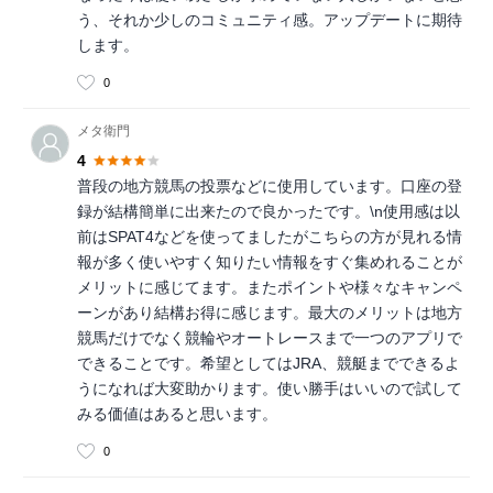
う、それか少しのコミュニティ感。アップデートに期待
します。
0
メタ衛門
4
普段の地方競馬の投票などに使用しています。口座の登
録が結構簡単に出来たので良かったです。\n使用感は以
前はSPAT4などを使ってましたがこちらの方が見れる情
報が多く使いやすく知りたい情報をすぐ集めれることが
メリットに感じてます。またポイントや様々なキャンペ
ーンがあり結構お得に感じます。最大のメリットは地方
競馬だけでなく競輪やオートレースまで一つのアプリで
できることです。希望としてはJRA、競艇までできるよ
うになれば大変助かります。使い勝手はいいので試して
みる価値はあると思います。
0