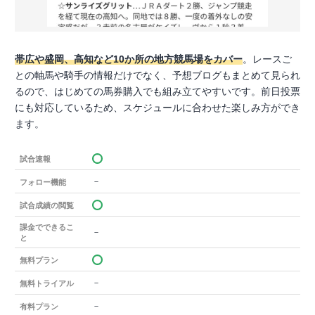
帯広や盛岡、高知など10か所の地方競馬場をカバー
。レースご
との軸馬や騎手の情報だけでなく、予想ブログもまとめて見られ
るので、はじめての馬券購入でも組み立てやすいです。前日投票
にも対応しているため、スケジュールに合わせた楽しみ方ができ
ます。
試合速報
－
フォロー機能
試合成績の閲覧
課金でできるこ
－
と
無料プラン
－
無料トライアル
－
有料プラン