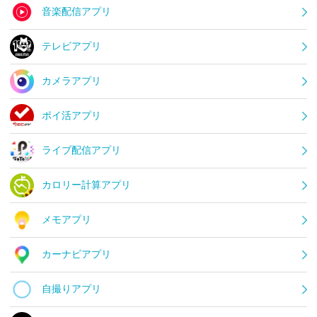
音楽配信アプリ
テレビアプリ
カメラアプリ
ポイ活アプリ
ライブ配信アプリ
カロリー計算アプリ
メモアプリ
カーナビアプリ
自撮りアプリ