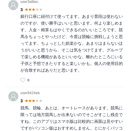
user3afdac
3
銀行口座に紐付けて使ってます。あまり普段は使わない
のですが、使い勝手はいいと思います。何より楽しめま
す。入金・精算もはやくできるのがいいところです。競
馬をちょっとやったけど、今度は競輪に挑戦しようと思
ってます。ちょっとした娯楽かな。あまりはまらないほ
うがいいと思うから、そこは気をつけてます。グループ
で楽しめる機能があるといいかな。離れたところにいる
子供と予想できたりすると楽しいかも。個人の使用目的
が合致すればありだと思います。
0
user9424eb
3
競馬、競輪、あとは、オートレースがあります。競馬に
限っては地方競馬しか出来ないのでそこがすこし残念で
すね。このアプリはスマホ版は比較的に画面は見やすい
ですがパソコン版はおすすめしません。とにかくパソコ