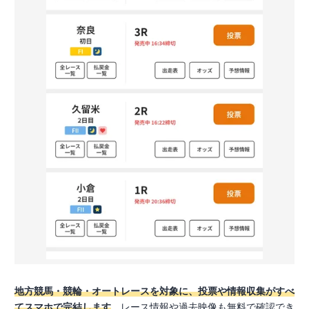
地方競馬・競輪・オートレースを対象に、投票や情報収集がすべ
てスマホで完結します
。レース情報や過去映像も無料で確認でき