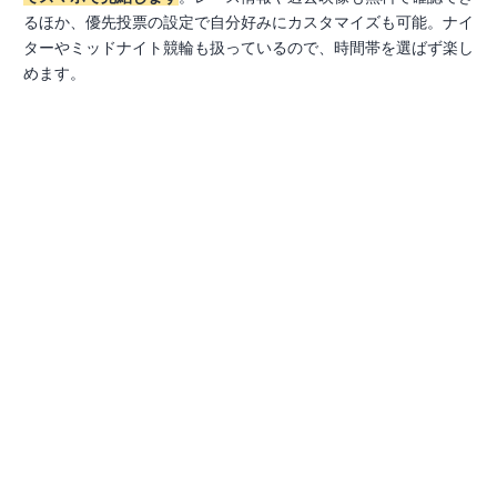
るほか、優先投票の設定で自分好みにカスタマイズも可能。ナイ
ターやミッドナイト競輪も扱っているので、時間帯を選ばず楽し
めます。