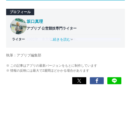
プロフィール
坂口真理
アプリブ 公営競技専門ライター
ライター
1992年、東京都西東京市生まれ。
...続きを読む
大学卒業後、パチンコ店でのアルバイトを経て、大手パチ
ンコ・スロット雑誌に編集・ライターとして入社。
執筆：アプリブ編集部
メーカーでの新台の試打や、ホールでの実戦なども経験す
る。現在はアプリブで、ライターとして従事。
※ この記事はアプリの最新バージョンをもとに制作しています
パチンコ・スロット共に趣味打ちが多いが、収支的にはぎ
※ 情報の反映には最大で2週間ほどかかる場合があります
りぎりプラス。
一番好きなパチンコ機種は『CRAトキオデラックス』であ
り、乗り上げVが決まった時の快感がいまだに忘れられな
い。
社会人になってからは、競馬・競輪・競艇などの公営競技
にも熱を入れる。大きく狙うよりは、手堅く馬券や車券を
購入するので、生涯収支はプラス。
実体験をもとに、読者の求める内容を提供しようと意識し
て記事制作を行っている。