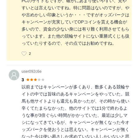
PCのサイトもですが、確かにあまり使いやすい、見や
すいとは言えないですね。特に問題はないのですが、や
や古めかしい印象というか・・・ですがオッズパークは
キャンペーンが充実していてOPコインを貰える機会が
多いので、資金の少ない身には有り難く利用させてもら
っています。また他の競輪サイトにない重勝式くじも扱
っていたりするので、その点ではお勧めですね。
2
user092c6e
3
以前まではキャンペーンが多くあり、数多くある競輪サ
イトの中では旨味のあるキャンペーンをやっていた。競
馬も他サイトよりも還元も良かったが、その時から使い
辛くてたまらなかった、他のサイトでは1分で終わるよ
うな事が3倍ぐらい時間がかかっていた、最近は少しマ
シになってきているが、キャンペーンが無くなった今オ
ッズパークを使おうとは思えない。キャンペーンが無く
なった今は使い易さしか求めていない人しかいないと思