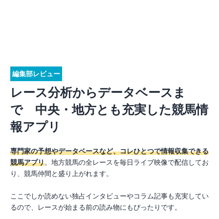
編集部レビュー
レース分析からデータベースま
で 中央・地方とも充実した競馬情
報アプリ
専門家の予想やデータベースなど、コレひとつで情報収集できる
競馬アプリ
。地方競馬の全レースを毎日ライブ映像で配信してお
り、競馬仲間と盛り上がれます。
ここでしか読めない独占インタビューやコラム記事も充実してい
るので、レースが始まる前の読み物にもぴったりです。