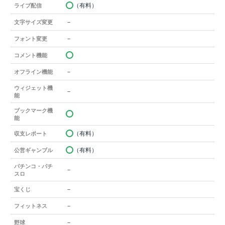
（有料）
ライブ配信
－
文字サイズ変更
－
フォント変更
コメント機能
－
オフライン機能
ウィジェット機
－
能
ブックマーク機
能
（有料）
収支レポート
（有料）
公営ギャンブル
パチンコ・パチ
－
スロ
－
宝くじ
－
フィットネス
－
野球