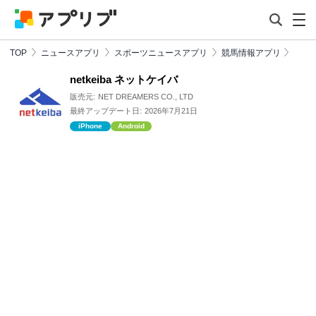
TOP
ニュースアプリ
スポーツニュースアプリ
競馬情報アプリ
netkeiba ネットケイバ
販売元:
NET DREAMERS CO., LTD
最終アップデート日:
2026年7月21日
iPhone
Android