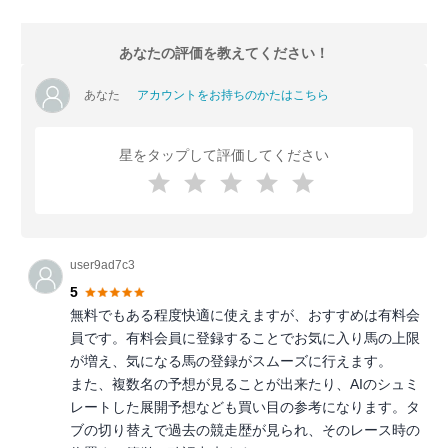
あなたの評価を教えてください！
あなた
アカウントをお持ちのかたはこちら
星をタップして評価してください
user9ad7c3
5
無料でもある程度快適に使えますが、おすすめは有料会
員です。有料会員に登録することでお気に入り馬の上限
が増え、気になる馬の登録がスムーズに行えます。
また、複数名の予想が見ることが出来たり、AIのシュミ
レートした展開予想なども買い目の参考になります。タ
ブの切り替えで過去の競走歴が見られ、そのレース時の