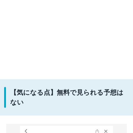
【気になる点】無料で見られる予想は
ない