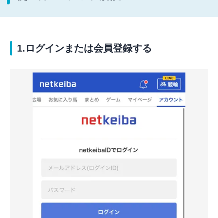
1.ログインまたは会員登録する