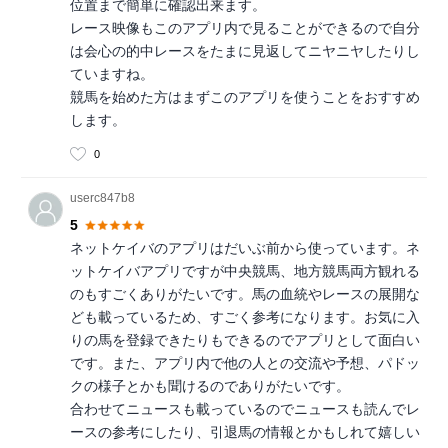
位置まで簡単に確認出来ます。
レース映像もこのアプリ内で見ることができるので自分
は会心の的中レースをたまに見返してニヤニヤしたりし
ていますね。
競馬を始めた方はまずこのアプリを使うことをおすすめ
します。
0
userc847b8
5
ネットケイバのアプリはだいぶ前から使っています。ネ
ットケイバアプリですが中央競馬、地方競馬両方観れる
のもすごくありがたいです。馬の血統やレースの展開な
ども載っているため、すごく参考になります。お気に入
りの馬を登録できたりもできるのでアプリとして面白い
です。また、アプリ内で他の人との交流や予想、パドッ
クの様子とかも聞けるのでありがたいです。
合わせてニュースも載っているのでニュースも読んでレ
ースの参考にしたり、引退馬の情報とかもしれて嬉しい