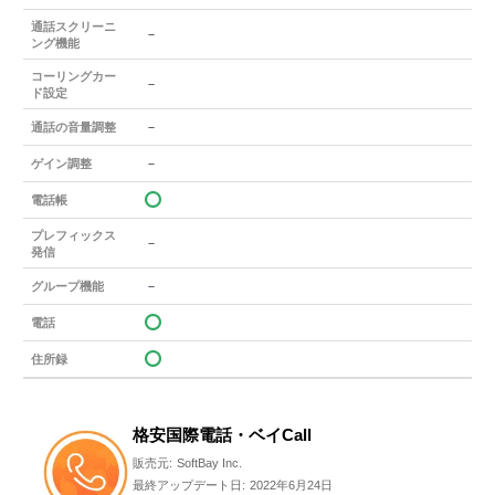
通話スクリーニ
－
ング機能
コーリングカー
－
ド設定
－
通話の音量調整
－
ゲイン調整
電話帳
プレフィックス
－
発信
－
グループ機能
電話
住所録
格安国際電話・ベイCall
販売元:
SoftBay Inc.
最終アップデート日:
2022年6月24日