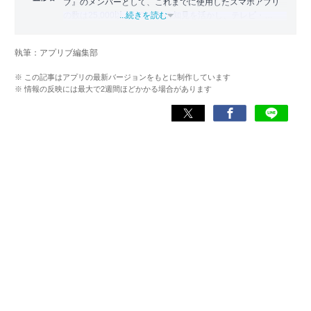
ブ』のメンバーとして、これまでに使用したスマホアプリ
の数は25,000以上。アプリの知見を活かし、テレビ・
...続きを読む
Web・ラジオなどのメディアに出演。
【メディア出演歴】日本テレビ『午前0時の森』（人生効率
執筆：アプリブ編集部
化アプリの紹介）、TBS『サタプラ』（スマホライフが変
わる神アプリの紹介）、J-WAVE『STEP ONE』（今話題の
※ この記事はアプリの最新バージョンをもとに制作しています
スマホアプリ）他
※ 情報の反映には最大で2週間ほどかかる場合があります
Wikipedia
X(旧：Twitter）