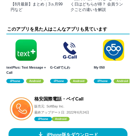
【8月最新】まとめ｜3ヵ月99
く日はどちらが得？ 会員ラン
円など
クごとの違いを解説
このアプリを見た人はこんなアプリも見ています
textPlus: Text Message +
G-Callでんわ
My 050
Call
iPhone
Android
iPhone
Android
iPhone
Android
格安国際電話・ベイCall
販売元:
SoftBay Inc.
最終アップデート日:
2022年6月24日
iPhone
Android
iPhone版をダウンロード