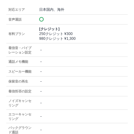
日本国内、海外
対応エリア
音声通話
[クレジット]
250クレジット ¥300
有料プラン
980クレジット ¥1,300
着信音・バイブ
－
レーション設定
－
通話メモ機能
－
スピーカー機能
－
保留音の再生
－
着信拒否の設定
ノイズキャンセ
－
リング
エコーキャンセ
－
リング
バックグラウン
－
ド通話