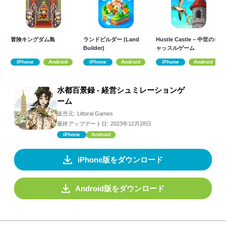
冒険キングダム島
ランドビルダー (Land
Hustle Castle – 中世のキ
Builder)
ャッスルゲーム
iPhone
Android
iPhone
Android
iPhone
Android
水都百景録 - 経営シュミレーションゲ
ーム
販売元:
Littoral Games
最終アップデート日:
2023年12月28日
iPhone
Android
iPhone版をダウンロード
Android版をダウンロード