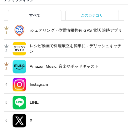
すべて
このカテゴリ
iシェアリング - 位置情報共有 GPS 電話 追跡アプリ
1
レシピ動画で料理献立を簡単‪に - デリッシュキッチ
2
ン
Amazon Music: 音楽やポッドキャスト
3
Instagram
4
LINE
5
X
6