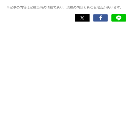
もあり、ゲームの深い理解を持つ。現在はゲームを遊び尽
※記事の内容は記載当時の情報であり、現在の内容と異なる場合があります。
くして面白さを引き出し、人々に伝えるためゲームライタ
ーへと転向。
複数のゲームメディアの立ち上げや運営に携わるほか、ゲ
ーム公式から名指しで攻略記事依頼を受けるなど、執筆の
正確性や専門知識の深さは業界内でも高く評価されてい
る。現在は、アプリブでゲーム関連のコンテンツを豊富に
執筆中。