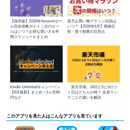
【保存版】2026年Amazonセー
楽天お買い物マラソン次回は
ル完全攻略ガイド｜次のセー
いつ？【2026年5月】開催日
ルはいつ？お得な買い方＆年
程・買う順番の注意点
間スケジュールまとめ
Kindle Unlimitedキャンペーン
「楽天市場」18日と5と0のつ
【8月最新】まとめ｜3ヵ月99
く日はどちらが得？ 会員ラン
円など
クごとの違いを解説
このアプリを見た人はこんなアプリも見ています